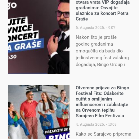
otvara vrata VIP događaja
građanima: Osvojite
ulaznice za koncert Petra
Graše
6. Augusta 2026.
9:07
Nakon što je prošle
godine građanima
omogućila da budu dio
jedinstvenog festivalskog
događaja, Bingo Group i
Otvorene prijave za Bingo
Festival Fits: Odaberite
outfit s omiljenim
influencerom i zablistajte
na Crvenom tepihu
Sarajevo Film Festivala
4. Augusta 2026.
13:08
Kako se Sarajevo priprema