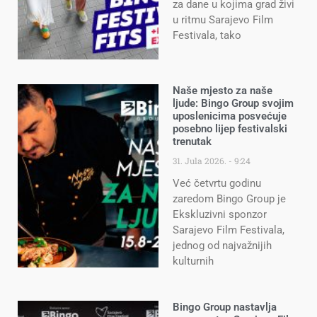
za dane u kojima grad živi
u ritmu Sarajevo Film
Festivala, tako
Naše mjesto za naše
ljude: Bingo Group svojim
uposlenicima posvećuje
posebno lijep festivalski
trenutak
31. Jula 2026.
9:24
Već četvrtu godinu
zaredom Bingo Group je
Ekskluzivni sponzor
Sarajevo Film Festivala,
jednog od najvažnijih
kulturnih
Bingo Group nastavlja