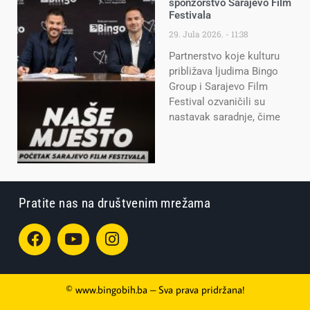
sponzorstvo Sarajevo Film
Festivala
29. Jula 2026.
11:38
Partnerstvo koje kulturu
približava ljudima Bingo
Group i Sarajevo Film
Festival ozvaničili su
nastavak saradnje, čime
Pratite nas na društvenim mrežama
© www.bingobih.ba – Sva prava pridržana!