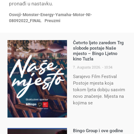
pronađi u nastavku.
Osvoji-Monster-Energy-Yamaha-Motor-NI-
08092022_FINAL
Preuzmi
Četvrto ljeto zaredom Trg
slobode postaje Naše
mjesto – Bingo Ljetno
kino Tuzla
7. Augusta 2026.
10:34
Sarajevo Film Festival
Postoje mjesta koja
tokom ljeta dobiju sasvim
novo značenje. Mjesta na
kojima se
Bingo Group i ove godine