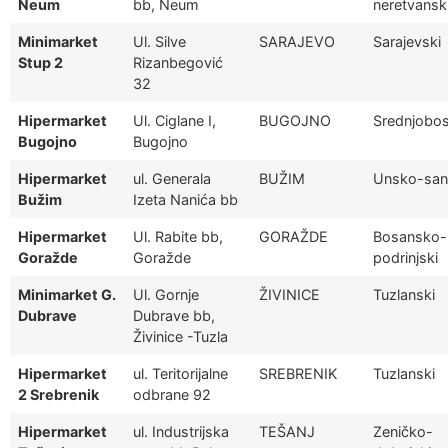
Neum
bb, Neum
neretvansk
Minimarket
Ul. Silve
SARAJEVO
Sarajevski
Stup 2
Rizanbegović
32
Hipermarket
Ul. Ciglane I,
BUGOJNO
Srednjobos
Bugojno
Bugojno
Hipermarket
ul. Generala
BUŽIM
Unsko-san
Bužim
Izeta Nanića bb
Hipermarket
Ul. Rabite bb,
GORAŽDE
Bosansko-
Goražde
Goražde
podrinjski
Minimarket G.
Ul. Gornje
ŽIVINICE
Tuzlanski
Dubrave
Dubrave bb,
Živinice -Tuzla
Hipermarket
ul. Teritorijalne
SREBRENIK
Tuzlanski
2 Srebrenik
odbrane 92
Hipermarket
ul. Industrijska
TEŠANJ
Zeničko-