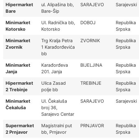
Hipermarket
ul. Alipašina bb,
SARAJEVO
Sarajevski
Bare
Bare-Šip
Minimarket
Ul. Radnička bb,
DOBOJ
Republika
Kotorsko
Kotorsko
Srpska
Minimarket
Trg Kralja Petra
ZVORNIK
Republika
Zvornik
1 Karađorđevića
Srpska
bb
Minimarket
Karađorđeva
BIJELJINA
Republika
Janja
201. Janja
Srpska
Hipermarket
Ulica Zasad
TREBINJE
Republika
2 Trebinje
polje bb
Srpska
Minimarket
Ul. Čekaluša
SARAJEVO
Sarajevski
Čekaluša
broj 36,
Sarajevo Centar
Supermarket
Magistralni put
PRNJAVOR
Republika
2 Prnjavor
bb, Prnjavor
Srpska