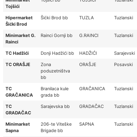
Tojšići
Hipermarket
Šićki Brod bb
TUZLA
Tuzlanski
Šićki Brod
Minimarket G.
Rainci Gornji bb
G.RAINCI
Tuzlanski
Rainci
TC Hadžići
Donji Hadžići bb
HADŽIĆI
Sarajevski
TC ORAŠJE
Zona
ORAŠJE
Posavski
poduzetništva
bb
TC
Branilaca kule
GRAČANICA
Tuzlanski
GRAČANICA
grada bb
TC
Sarajevska bb
GRADAČAC
Tuzlanski
GRADAČAC
Minimarket
206-te Viteške
SAPNA
Tuzlanski
Sapna
Brigade bb