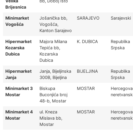
Velika
bb, Doboj Isto
Brijesnica
Minimarket
Jošanička bb,
SARAJEVO
Sarajevski
Vogošća
Vogošća,
Kanton Sarajevo
Hipermarket
Majora Milana
K. DUBICA
Republika
Kozarska
Tepića bb,
Srpska
Dubica
Kozarska
Dubica
Hipermarket
Janja, Bijeljinska
BIJELJINA
Republika
Janja
300B, Bijeljina
Srpska
Minimarket 3
Biskupa
MOSTAR
Hercegova
Mostar
Buconjića broj
neretvansk
48-b, Mostar
Minimarket 4
ul. Kneza
MOSTAR
Hercegova
Mostar
Mislava bb,
neretvansk
Mostar