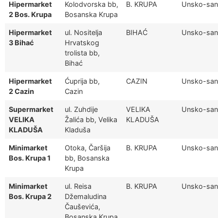
Hipermarket
Kolodvorska bb,
B. KRUPA
Unsko-san
2 Bos. Krupa
Bosanska Krupa
Hipermarket
ul. Nositelja
BIHAĆ
Unsko-san
3 Bihać
Hrvatskog
trolista bb,
Bihać
Hipermarket
Ćuprija bb,
CAZIN
Unsko-san
2 Cazin
Cazin
Supermarket
ul. Zuhdije
VELIKA
Unsko-san
VELIKA
Žalića bb, Velika
KLADUŠA
KLADUŠA
Kladuša
Minimarket
Otoka, Čaršija
B. KRUPA
Unsko-san
Bos. Krupa 1
bb, Bosanska
Krupa
Minimarket
ul. Reisa
B. KRUPA
Unsko-san
Bos. Krupa 2
Džemaludina
Čauševića,
Bosanska Krupa