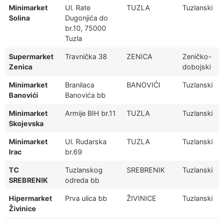
Minimarket
Ul. Rate
TUZLA
Tuzlanski
Solina
Dugonjića do
br.10, 75000
Tuzla
Supermarket
Travnička 38
ZENICA
Zeničko-
Zenica
dobojski
Minimarket
Branilaca
BANOVIĆI
Tuzlanski
Banovići
Banovića bb
Minimarket
Armije BIH br.11
TUZLA
Tuzlanski
Skojevska
Minimarket
Ul. Rudarska
TUZLA
Tuzlanski
Irac
br.69
TC
Tuzlanskog
SREBRENIK
Tuzlanski
SREBRENIK
odreda bb
Hipermarket
Prva ulica bb
ŽIVINICE
Tuzlanski
Živinice