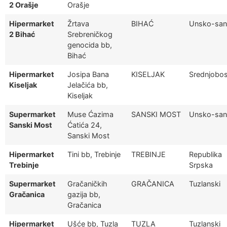
2 Orašje
Orašje
Hipermarket
Žrtava
BIHAĆ
Unsko-san
2 Bihać
Srebreničkog
genocida bb,
Bihać
Hipermarket
Josipa Bana
KISELJAK
Srednjobos
Kiseljak
Jelačića bb,
Kiseljak
Supermarket
Muse Ćazima
SANSKI MOST
Unsko-san
Sanski Most
Ćatića 24,
Sanski Most
Hipermarket
Tini bb, Trebinje
TREBINJE
Republika
Trebinje
Srpska
Supermarket
Gračaničkih
GRAČANICA
Tuzlanski
Gračanica
gazija bb,
Gračanica
Hipermarket
Ušće bb, Tuzla
TUZLA
Tuzlanski