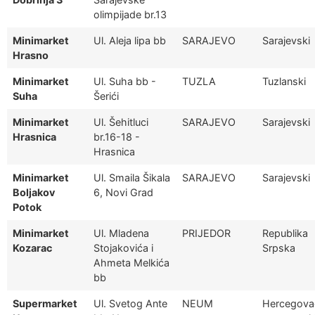
olimpijade br.13
Minimarket
Ul. Aleja lipa bb
SARAJEVO
Sarajevski
Hrasno
Minimarket
Ul. Suha bb -
TUZLA
Tuzlanski
Suha
Šerići
Minimarket
Ul. Šehitluci
SARAJEVO
Sarajevski
Hrasnica
br.16-18 -
Hrasnica
Minimarket
Ul. Smaila Šikala
SARAJEVO
Sarajevski
Boljakov
6, Novi Grad
Potok
Minimarket
Ul. Mladena
PRIJEDOR
Republika
Kozarac
Stojakovića i
Srpska
Ahmeta Melkića
bb
Supermarket
Ul. Svetog Ante
NEUM
Hercegova