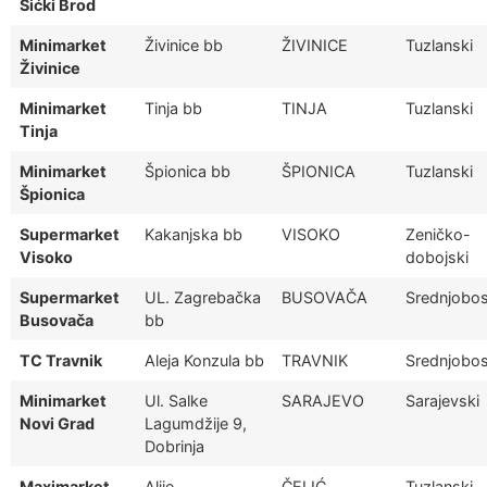
Šićki Brod
Minimarket
Živinice bb
ŽIVINICE
Tuzlanski
Živinice
Minimarket
Tinja bb
TINJA
Tuzlanski
Tinja
Minimarket
Špionica bb
ŠPIONICA
Tuzlanski
Špionica
Supermarket
Kakanjska bb
VISOKO
Zeničko-
Visoko
dobojski
Supermarket
UL. Zagrebačka
BUSOVAČA
Srednjobos
Busovača
bb
TC Travnik
Aleja Konzula bb
TRAVNIK
Srednjobos
Minimarket
Ul. Salke
SARAJEVO
Sarajevski
Novi Grad
Lagumdžije 9,
Dobrinja
Maximarket
Alije
ČELIĆ
Tuzlanski