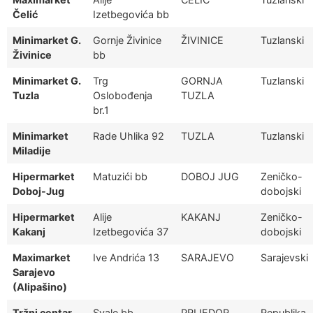
Čelić
Izetbegovića bb
Minimarket G.
Gornje Živinice
ŽIVINICE
Tuzlanski
Živinice
bb
Minimarket G.
Trg
GORNJA
Tuzlanski
Tuzla
Oslobođenja
TUZLA
br.1
Minimarket
Rade Uhlika 92
TUZLA
Tuzlanski
Miladije
Hipermarket
Matuzići bb
DOBOJ JUG
Zeničko-
Doboj-Jug
dobojski
Hipermarket
Alije
KAKANJ
Zeničko-
Kakanj
Izetbegovića 37
dobojski
Maximarket
Ive Andrića 13
SARAJEVO
Sarajevski
Sarajevo
(Alipašino)
Tržni centar
Svale bb
PRIJEDOR
Republika