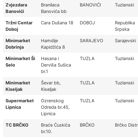
Zvjezdara
Branilaca
BANOVIĆI
Tuzlanski
Banovići
Banovića bb
Tržni Centar
Cara Dušana 18
DOBOJ
Republika
Doboj
Srpska
Minimarket
Hamdije
SARAJEVO
Sarajevski
Dobrinja
Kapidžića 8
Minimarket Ši
Hasana i
TUZLA
Tuzlanski
Selo
Derviša Sušica
br.1
Minimarket
Ševar bb,
TUZLA
Tuzlanski
Kiseljak
Kiseljak
Supermarket
Ozrenskog
TUZLA
Tuzlanski
Lipnica
Odreda br.45,
Lipnica
TC BRČKO
Braće Ćuskića
BRČKO
Brčko Distr
br.10.