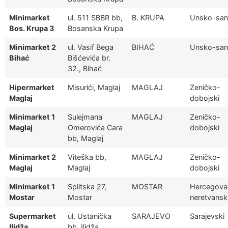
Minimarket
ul. 511 SBBR bb,
B. KRUPA
Unsko-san
Bos. Krupa 3
Bosanska Krupa
Minimarket 2
ul. Vasif Bega
BIHAĆ
Unsko-san
Bihać
Bišćevića br.
32., Bihać
Hipermarket
Misurići, Maglaj
MAGLAJ
Zeničko-
Maglaj
dobojski
Minimarket 1
Sulejmana
MAGLAJ
Zeničko-
Maglaj
Omerovića Cara
dobojski
bb, Maglaj
Minimarket 2
Viteška bb,
MAGLAJ
Zeničko-
Maglaj
Maglaj
dobojski
Minimarket 1
Splitska 27,
MOSTAR
Hercegova
Mostar
Mostar
neretvansk
Supermarket
ul. Ustanička
SARAJEVO
Sarajevski
Ilidža
bb, Ilidža,