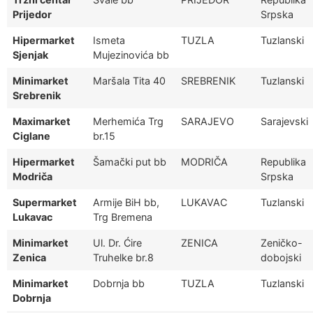
Prijedor
Srpska
Hipermarket
Ismeta
TUZLA
Tuzlanski
Sjenjak
Mujezinovića bb
Minimarket
Maršala Tita 40
SREBRENIK
Tuzlanski
Srebrenik
Maximarket
Merhemića Trg
SARAJEVO
Sarajevski
Ciglane
br.15
Hipermarket
Šamački put bb
MODRIČA
Republika
Modriča
Srpska
Supermarket
Armije BiH bb,
LUKAVAC
Tuzlanski
Lukavac
Trg Bremena
Minimarket
Ul. Dr. Ćire
ZENICA
Zeničko-
Zenica
Truhelke br.8
dobojski
Minimarket
Dobrnja bb
TUZLA
Tuzlanski
Dobrnja