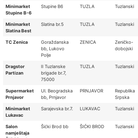
Minimarket
Stupine B6
TUZLA
Tuzlanski
Stupine B-6
Minimarket
Slatina br.5
TUZLA
Tuzlanski
Slatina Best
TC Zenica
Goraždanska
ZENICA
Zeničko-
bb, Lukovo
dobojski
Polje
Dragstor
II Tuzlanske
TUZLA
Tuzlanski
Partizan
brigade br.7,
75000
Supermarket
Ul. Beogradska
PRNJAVOR
Republika
Prnjavor
bb, Prnjavor
Srpska
Minimarket
Sarajevska br.7.
LUKAVAC
Tuzlanski
Lukavac
Salon
Šićki Brod bb
ŠIĆKI BROD
Tuzlanski
namještaja