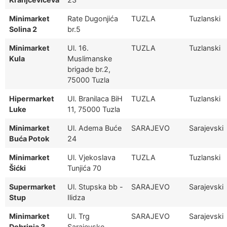
Minimarket
Rate Dugonjića
TUZLA
Tuzlanski
Solina 2
br.5
Minimarket
Ul. 16.
TUZLA
Tuzlanski
Kula
Muslimanske
brigade br.2,
75000 Tuzla
Hipermarket
Ul. Branilaca BiH
TUZLA
Tuzlanski
Luke
11, 75000 Tuzla
Minimarket
Ul. Adema Buće
SARAJEVO
Sarajevski
Buća Potok
24
Minimarket
Ul. Vjekoslava
TUZLA
Tuzlanski
Šićki
Tunjića 70
Supermarket
Ul. Stupska bb -
SARAJEVO
Sarajevski
Stup
Ilidza
Minimarket
Ul. Trg
SARAJEVO
Sarajevski
Dobrinja 3
Sarajevske