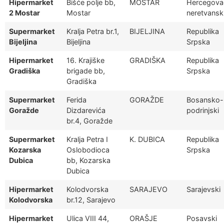
Hipermarket
Bišće polje bb,
MOSTAR
Hercegova
2 Mostar
Mostar
neretvansk
Supermarket
Kralja Petra br.1,
BIJELJINA
Republika
Bijeljina
Bijeljina
Srpska
Hipermarket
16. Krajiške
GRADIŠKA
Republika
Gradiška
brigade bb,
Srpska
Gradiška
Supermarket
Ferida
GORAŽDE
Bosansko-
Goražde
Dizdarevića
podrinjski
br.4, Goražde
Supermarket
Kralja Petra I
K. DUBICA
Republika
Kozarska
Oslobodioca
Srpska
Dubica
bb, Kozarska
Dubica
Hipermarket
Kolodvorska
SARAJEVO
Sarajevski
Kolodvorska
br.12, Sarajevo
Hipermarket
Ulica VIII 44,
ORAŠJE
Posavski