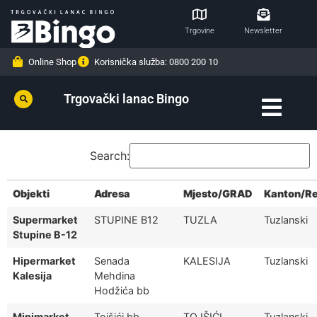
Trgovine
Newsletter
Online Shop
Korisnička služba: 0800 200 10
Trgovački lanac Bingo
Search:
Objekti
Adresa
Mjesto/GRAD
Kanton/Re
Supermarket
STUPINE B12
TUZLA
Tuzlanski
Stupine B-12
Hipermarket
Senada
KALESIJA
Tuzlanski
Kalesija
Mehdina
Hodžića bb
Minimarket
Tojšići bb
TOJŠIĆI
Tuzlanski