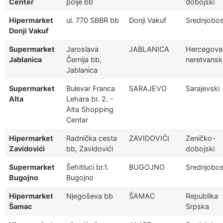
Center
polje bb
dobojski
Hipermarket
ul. 770 SBBR bb
Donji Vakuf
Srednjobos
Donji Vakuf
Supermarket
Jaroslava
JABLANICA
Hercegova
Jablanica
Černija bb,
neretvansk
Jablanica
Supermarket
Bulevar Franca
SARAJEVO
Sarajevski
Alta
Lehara br. 2. -
Alta Shopping
Centar
Hipermarket
Radnička cesta
ZAVIDOVIĆI
Zeničko-
Zavidovići
bb, Zavidovići
dobojski
Supermarket
Šehitluci br.1.
BUGOJNO
Srednjobos
Bugojno
Bugojno
Hipermarket
Njegoševa bb
ŠAMAC
Republika
Šamac
Srpska