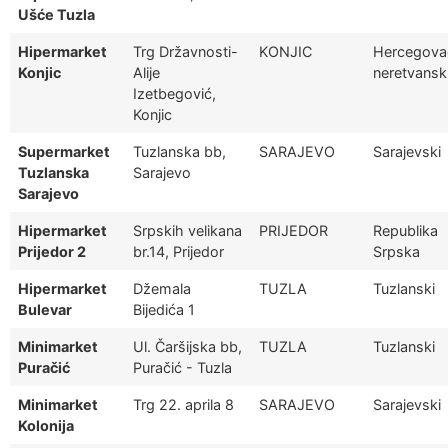
Ušće Tuzla
Hipermarket
Trg Državnosti-
KONJIC
Hercegova
Konjic
Alije
neretvansk
Izetbegović,
Konjic
Supermarket
Tuzlanska bb,
SARAJEVO
Sarajevski
Tuzlanska
Sarajevo
Sarajevo
Hipermarket
Srpskih velikana
PRIJEDOR
Republika
Prijedor 2
br.14, Prijedor
Srpska
Hipermarket
Džemala
TUZLA
Tuzlanski
Bulevar
Bijedića 1
Minimarket
Ul. Čaršijska bb,
TUZLA
Tuzlanski
Puračić
Puračić - Tuzla
Minimarket
Trg 22. aprila 8
SARAJEVO
Sarajevski
Kolonija