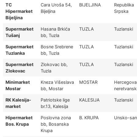
TC
Cara Uroša 54,
BIJELJINA
Republika
Hipermarket
Bijeljina
Srpska
Bijeljina
Supermarket
Hasana Brkića
TUZLA
Tuzlanski
Tušanj
bb, Tuzla
Supermarket
Bosne Srebrene
TUZLA
Tuzlanski
Tuzlanka
bb, Tuzla
Supermarket
Zlokovac bb,
TUZLA
Tuzlanski
Zlokovac
Tuzla
Minimarket
Kneza Višeslava
MOSTAR
Hercegova
Mostar
bb, Mostar
neretvansk
RK Kalesija-
Patriotske lige
KALESIJA
Tuzlanski
market
br.13, Kalesija
Hipermarket
Poslovna zona
B. KRUPA
Unsko-san
Bos. Krupa
bb, Bosanska
Krupa