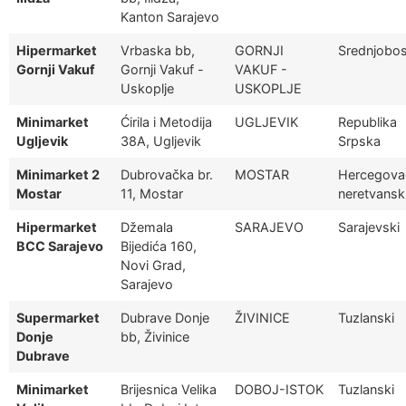
Kanton Sarajevo
Hipermarket
Vrbaska bb,
GORNJI
Srednjobos
Gornji Vakuf
Gornji Vakuf -
VAKUF -
Uskoplje
USKOPLJE
Minimarket
Ćirila i Metodija
UGLJEVIK
Republika
Ugljevik
38A, Ugljevik
Srpska
Minimarket 2
Dubrovačka br.
MOSTAR
Hercegova
Mostar
11, Mostar
neretvansk
Hipermarket
Džemala
SARAJEVO
Sarajevski
BCC Sarajevo
Bijedića 160,
Novi Grad,
Sarajevo
Supermarket
Dubrave Donje
ŽIVINICE
Tuzlanski
Donje
bb, Živinice
Dubrave
Minimarket
Brijesnica Velika
DOBOJ-ISTOK
Tuzlanski