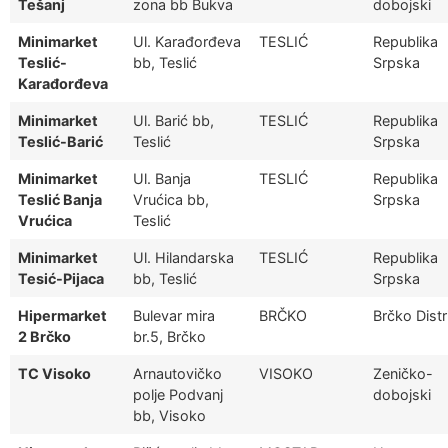
Tešanj
zona bb Bukva
dobojski
Minimarket
Ul. Karađorđeva
TESLIĆ
Republika
Teslić-
bb, Teslić
Srpska
Karađorđeva
Minimarket
Ul. Barić bb,
TESLIĆ
Republika
Teslić-Barić
Teslić
Srpska
Minimarket
Ul. Banja
TESLIĆ
Republika
Teslić Banja
Vrućica bb,
Srpska
Vrućica
Teslić
Minimarket
Ul. Hilandarska
TESLIĆ
Republika
Tesić-Pijaca
bb, Teslić
Srpska
Hipermarket
Bulevar mira
BRČKO
Brčko Distr
2 Brčko
br.5, Brčko
TC Visoko
Arnautovičko
VISOKO
Zeničko-
polje Podvanj
dobojski
bb, Visoko