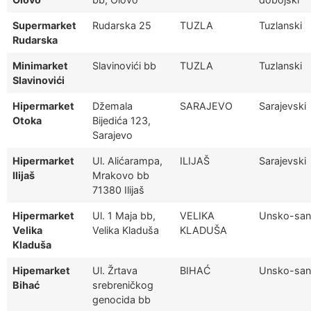
Supermarket
Rudarska 25
TUZLA
Tuzlanski
Rudarska
Minimarket
Slavinovići bb
TUZLA
Tuzlanski
Slavinovići
Hipermarket
Džemala
SARAJEVO
Sarajevski
Otoka
Bijedića 123,
Sarajevo
Hipermarket
Ul. Alićarampa,
ILIJAŠ
Sarajevski
Ilijaš
Mrakovo bb
71380 Ilijaš
Hipermarket
Ul. 1 Maja bb,
VELIKA
Unsko-san
Velika
Velika Kladuša
KLADUŠA
Kladuša
Hipemarket
Ul. Žrtava
BIHAĆ
Unsko-san
Bihać
srebreničkog
genocida bb