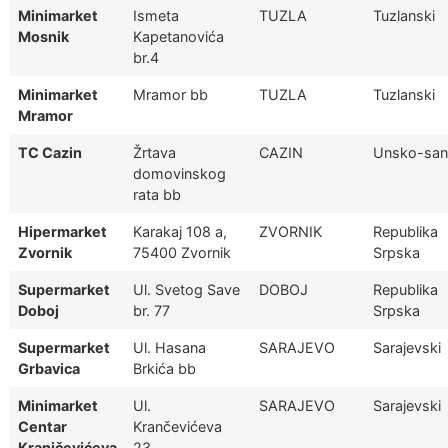
Minimarket
Ismeta
TUZLA
Tuzlanski
Mosnik
Kapetanovića
br.4
Minimarket
Mramor bb
TUZLA
Tuzlanski
Mramor
TC Cazin
Žrtava
CAZIN
Unsko-san
domovinskog
rata bb
Hipermarket
Karakaj 108 a,
ZVORNIK
Republika
Zvornik
75400 Zvornik
Srpska
Supermarket
Ul. Svetog Save
DOBOJ
Republika
Doboj
br. 77
Srpska
Supermarket
Ul. Hasana
SARAJEVO
Sarajevski
Grbavica
Brkića bb
Minimarket
Ul.
SARAJEVO
Sarajevski
Centar
Krančevićeva
Kranjčevićeva
23