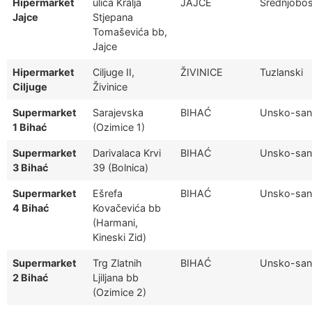
Hipermarket
ulica Kralja
JAJCE
Srednjobos
Jajce
Stjepana
Tomaševića bb,
Jajce
Hipermarket
Ciljuge II,
ŽIVINICE
Tuzlanski
Ciljuge
Živinice
Supermarket
Sarajevska
BIHAĆ
Unsko-san
1 Bihać
(Ozimice 1)
Supermarket
Darivalaca Krvi
BIHAĆ
Unsko-san
3 Bihać
39 (Bolnica)
Supermarket
Ešrefa
BIHAĆ
Unsko-san
4 Bihać
Kovačevića bb
(Harmani,
Kineski Zid)
Supermarket
Trg Zlatnih
BIHAĆ
Unsko-san
2 Bihać
Ljiljana bb
(Ozimice 2)