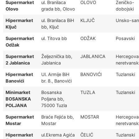
Supermarket
ul. Branilaca
OLOVO
Zeničko-
Olovo
grada bb, Olovo
dobojski
Hipermarket
ul. Branilaca BiH
KLJUČ
Unsko-san
Ključ
bb, Ključ
Supermarket
ul. Titova bb
ODŽAK
Posavski
Odžak
Supermarket
Željeznička bb,
JABLANICA
Hercegova
2 Jablanica
Jablanica
neretvansk
Hipermarket
Ul. Armije BiH
BANOVIĆI
Tuzlanski
Banovići
br. 8., Banovići
Minimarket
Bosanska
TUZLA
Tuzlanski
BOSANSKA
Poljana bb,
POLJANA
75000 Tuzla
Supermarket
Braće Fejića bb,
MOSTAR
Hercegova
Mostar
Mostar
neretvansk
Hipermarket
ul.Ekrema Agića
ČELIĆ
Tuzlanski