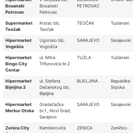
Bosanski
Bosanski
PETROVAC
Petrovac
Petrovac
Supermarket
Krstac bb,
TEOČAK
Tuzlanski
Teočak
Teočak
Hipermarket
Ugorsko bb,
SARAJEVO
Sarajevski
Vogošća
Vogošća
Hipermarket
ul. Mitra
TUZLA
Tuzlanski
Bingo City
Trifunovića br.2
Centar
Hipermarket
ul. Stefana
BIJELJINA
Republika
Bijeljina 3
Dečanskog bb,
Srpska
Bijeljina
Hipermarket
Gradačačka
SARAJEVO
Sarajevski
Merkur Otoka
br.1., Novi Grad,
Sarajevo
Zenica City
Kamberovića
ZENICA
Zeničko-