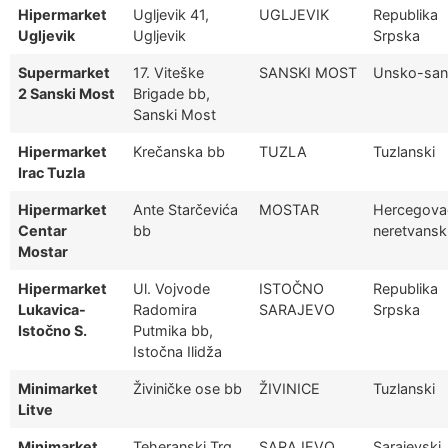
Hipermarket
Ugljevik 41,
UGLJEVIK
Republika
Ugljevik
Ugljevik
Srpska
Supermarket
17. Viteške
SANSKI MOST
Unsko-san
2 Sanski Most
Brigade bb,
Sanski Most
Hipermarket
Krečanska bb
TUZLA
Tuzlanski
Irac Tuzla
Hipermarket
Ante Starčevića
MOSTAR
Hercegova
Centar
bb
neretvansk
Mostar
Hipermarket
Ul. Vojvode
ISTOČNO
Republika
Lukavica-
Radomira
SARAJEVO
Srpska
Istočno S.
Putmika bb,
Istočna Ilidža
Minimarket
Živiničke ose bb
ŽIVINICE
Tuzlanski
Litve
Minimarket
Teheranski Trg
SARAJEVO
Sarajevski