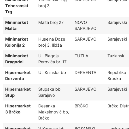
Teheranski
broj 3
Trg
Minimarket
Malta broj 27
NOVO
Sarajevski
Malta
SARAJEVO
Minimarket
Huseina Đoze
SARAJEVO
Sarajevski
Kolonija 2
broj 3, Ilidža
Minimarket
Ul. Blagoja
TUZLA
Tuzlanski
Dragodol
Perovića br. 17
Hipermarket
Ul. Kninska bb
DERVENTA
Republika
Derventa
Srpska
Hipermarket
Stupska bb,
SARAJEVO
Sarajevski
Stup
Sarajevo
Hipermarket
Desanka
BRČKO
Brčko Distr
3 Brčko
Maksimović bb,
Brčko
Hipermarket
V Korpusa bb,
BOSANSKI
Unsko-san