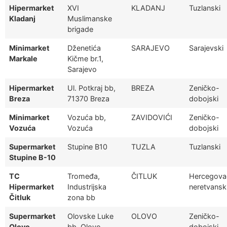
Hipermarket
XVI
KLADANJ
Tuzlanski
Kladanj
Muslimanske
brigade
Minimarket
Dženetića
SARAJEVO
Sarajevski
Markale
Kičme br.1,
Sarajevo
Hipermarket
Ul. Potkraj bb,
BREZA
Zeničko-
Breza
71370 Breza
dobojski
Minimarket
Vozuća bb,
ZAVIDOVIĆI
Zeničko-
Vozuća
Vozuća
dobojski
Supermarket
Stupine B10
TUZLA
Tuzlanski
Stupine B-10
TC
Tromeđa,
ČITLUK
Hercegova
Hipermarket
Industrijska
neretvansk
Čitluk
zona bb
Supermarket
Olovske Luke
OLOVO
Zeničko-
Olovo
bb, Olovo
dobojski