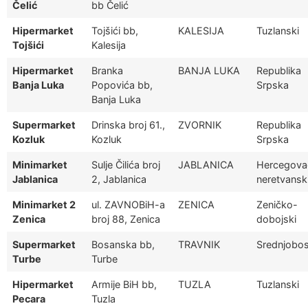
Čelić
bb Čelić
Hipermarket
Tojšići bb,
KALESIJA
Tuzlanski
Tojšići
Kalesija
Hipermarket
Branka
BANJA LUKA
Republika
Banja Luka
Popovića bb,
Srpska
Banja Luka
Supermarket
Drinska broj 61.,
ZVORNIK
Republika
Kozluk
Kozluk
Srpska
Minimarket
Sulje Čilića broj
JABLANICA
Hercegova
Jablanica
2, Jablanica
neretvansk
Minimarket 2
ul. ZAVNOBiH-a
ZENICA
Zeničko-
Zenica
broj 88, Zenica
dobojski
Supermarket
Bosanska bb,
TRAVNIK
Srednjobos
Turbe
Turbe
Hipermarket
Armije BiH bb,
TUZLA
Tuzlanski
Pecara
Tuzla