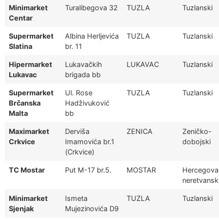
Minimarket
Turalibegova 32
TUZLA
Tuzlanski
Centar
Supermarket
Albina Herljevića
TUZLA
Tuzlanski
Slatina
br. 11
Hipermarket
Lukavačkih
LUKAVAC
Tuzlanski
Lukavac
brigada bb
Supermarket
Ul. Rose
TUZLA
Tuzlanski
Brčanska
Hadživuković
Malta
bb
Maximarket
Derviša
ZENICA
Zeničko-
Crkvice
Imamovića br.1
dobojski
(Crkvice)
TC Mostar
Put M-17 br.5.
MOSTAR
Hercegova
neretvansk
Minimarket
Ismeta
TUZLA
Tuzlanski
Sjenjak
Mujezinovića D9