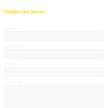
Pošaljite nam poruku
Naše osoblje odgovrit će na svaki Vaš upit.
Vaše ime
Vaša E-pošta
Predmet
Vaša poruka