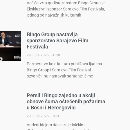
Već četvrtu godinu zaredom Bingo Group je
Ekskluzivni sponzor Sarajevo Film Festivala,
jednog od najvažnijih kulturnih
Bingo Group nastavlja
sponzorstvo Sarajevo Film
Festivala
29. Jula 2026.
11:38
Partnerstvo koje kulturu približava ljudima
Bingo Group i Sarajevo Film Festival
ozvaničili su nastavak saradnje, čime
Persil i Bingo zajedno u akciji
obnove šuma oštećenih požarima
u Bosni i Hercegovini
29. Jula 2026.
8:19
Vođeni idejom da se zajedničkim