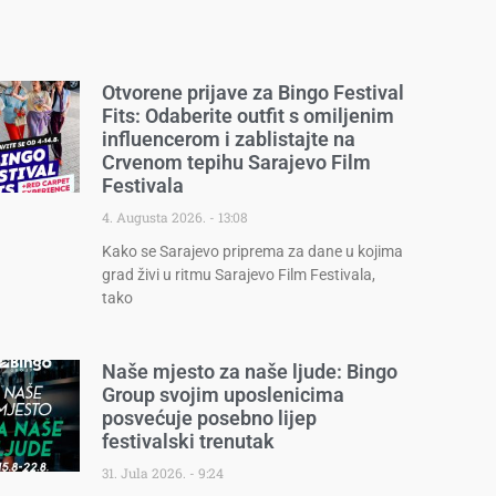
Otvorene prijave za Bingo Festival
Fits: Odaberite outfit s omiljenim
influencerom i zablistajte na
Crvenom tepihu Sarajevo Film
Festivala
4. Augusta 2026.
13:08
Kako se Sarajevo priprema za dane u kojima
grad živi u ritmu Sarajevo Film Festivala,
tako
Naše mjesto za naše ljude: Bingo
Group svojim uposlenicima
posvećuje posebno lijep
festivalski trenutak
31. Jula 2026.
9:24