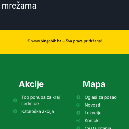
im mrežama
© www.bingobih.ba – Sva prava pridržana!
Akcije
Mapa
Top ponuda za kraj
Oglasi za posao
sedmice
Novosti
Kataloška akcija
Lokacije
Kontakt
Česta pitanja