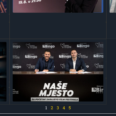
Ljetno
konc
kino
Petr
Tuzla
Graš
Saznaj više
Saznaj 
Naše mjesto
Bing
za naše
nast
ljude: Bingo
spon
Group svojim
Sara
uposlenicima
Film
posvećuje
Fest
posebno lijep
Saznaj 
festivalski
trenutak
Saznaj više
1
2
3
4
5