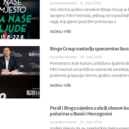
mirankovacevic
31. Jula 2026.
Već četvrtu godinu zaredom Bingo Group je 
Sarajevo Film Festivala, jednog od najvažnij
regiji, koji glavni grad BiH pretvaraju u
SAZNAJ VIŠE
Bingo Group nastavlja sponzorstvo Saraj
mirankovacevic
29. Jula 2026.
Partnerstvo koje kulturu približava ljudima 
Film Festival ozvaničili su nastavak saradn
poslovna grupacija četvrtu godinu zaredom o
SAZNAJ VIŠE
Persil i Bingo zajedno u akciji obnove š
požarima u Bosni i Hercegovini
mirankovacevic
29. Jula 2026.
Vođeni idejom da se zajedničkim djelovanje