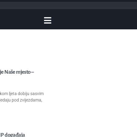
je Naše mjesto –
okom ljeta dobiju sasvim
gledaju pod zvijezdama,
VIP događaja