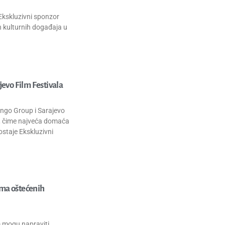
Ekskluzivni sponzor
ih kulturnih događaja u
evo Film Festivala
Bingo Group i Sarajevo
je, čime najveća domaća
staje Ekskluzivni
uma oštećenih
m mogu napraviti