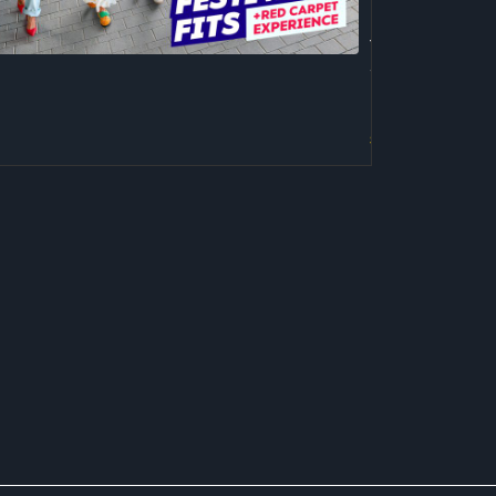
ert
na Crvenom
a
tepihu
e
Sarajevo
Film
više
Festivala
Saznaj više
o Group
avlja
zorstvo
jevo
ivala
više