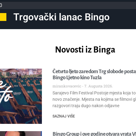
0
Trgovački lanac Bingo
Novosti iz Binga
Četvrto ljeto zaredom Trg slobode posta
Bingo Ljetno kino Tuzla
mirankovacevic
7. Augusta 2026.
Sarajevo Film Festival Postoje mjesta koja t
novo značenje. Mjesta na kojima se filmovi 
razgovori traju dugo nakon odjavne
SAZNAJ VIŠE
Bingo Group i ove godine otvara vrata 