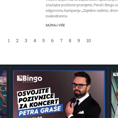
značajne pozitivne promjene, Persil i Bingo 
odgovornu kampanju „Zajedno radimo, drono
svakodnevnu
SAZNAJ VIŠE
1
2
3
4
5
6
7
8
9
10
Četvrto
Bing
ljeto
Grou
zaredom
godi
Trg
otva
slobode
vrat
postaje
doga
Naše
građ
mjesto –
Osvo
Bingo
ulaz