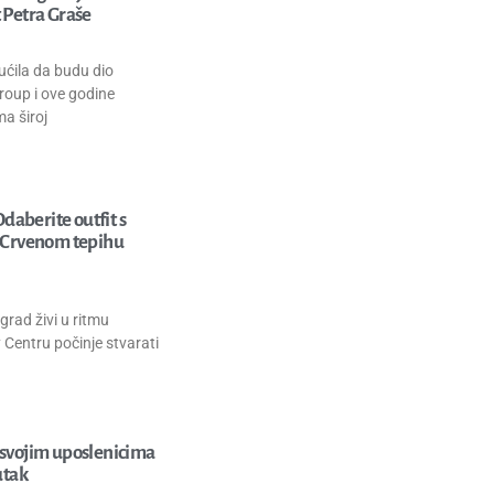
 Petra Graše
ćila da budu dio
roup i ove godine
a široj
Odaberite outfit s
a Crvenom tepihu
rad živi u ritmu
y Centru počinje stvarati
 svojim uposlenicima
utak