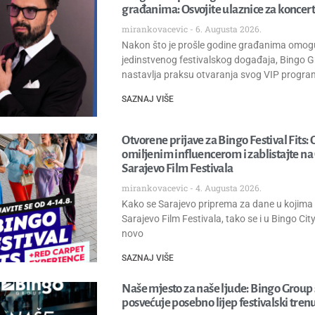
građanima: Osvojite ulaznice za koncert
mirankovacevic
6. Augusta 2026.
Nakon što je prošle godine građanima omogu
jedinstvenog festivalskog događaja, Bingo G
nastavlja praksu otvaranja svog VIP program
SAZNAJ VIŠE
Otvorene prijave za Bingo Festival Fits: 
omiljenim influencerom i zablistajte n
Sarajevo Film Festivala
mirankovacevic
4. Augusta 2026.
Kako se Sarajevo priprema za dane u kojima g
Sarajevo Film Festivala, tako se i u Bingo Cit
novo
SAZNAJ VIŠE
Naše mjesto za naše ljude: Bingo Group
posvećuje posebno lijep festivalski tren