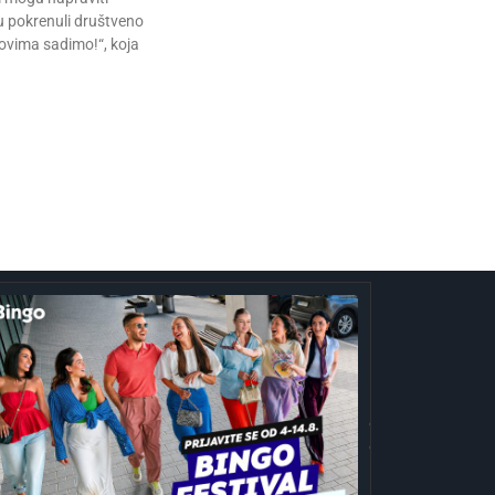
su pokrenuli društveno
vima sadimo!“, koja
o
Otvorene
p i ove
prijave za
ne
Bingo
ra
Festival Fits:
a VIP
Odaberite
đaja
outfit s
anima:
omiljenim
jite
influencerom
nice za
i zablistajte