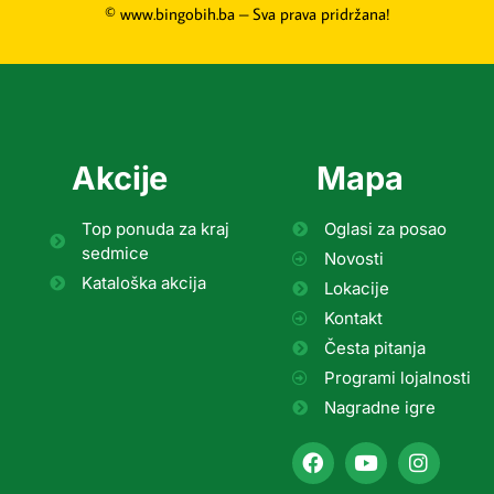
© www.bingobih.ba – Sva prava pridržana!
Akcije
Mapa
Top ponuda za kraj
Oglasi za posao
sedmice
Novosti
Kataloška akcija
Lokacije
Kontakt
Česta pitanja
Programi lojalnosti
Nagradne igre