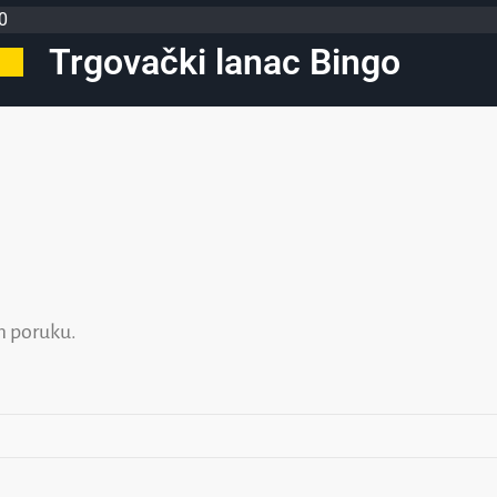
0
Trgovački lanac Bingo
am poruku.