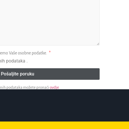
ujemo Vaše osobne podatke.
ih podataka .
Pošaljite poruku
obnih podataka možete pronaći
ovdje