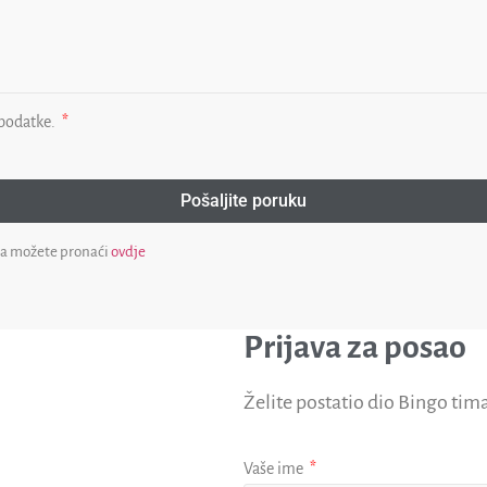
 podatke.
Pošaljite poruku
ka možete pronaći
ovdje
Prijava za posao
Želite postatio dio Bingo tim
Vaše ime