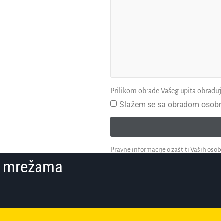
Prilikom obrade Vašeg upita obrađ
Slažem se sa obradom osobn
Pravne informacije o zaštiti Vaših os
im mrežama