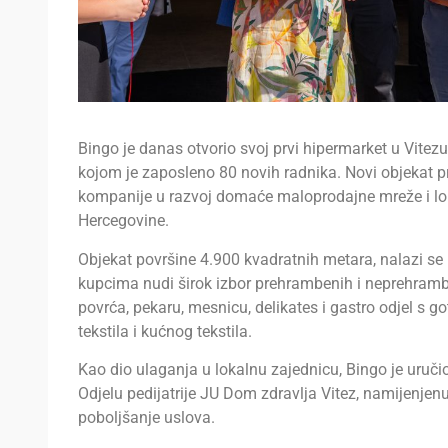
Bingo je danas otvorio svoj prvi hipermarket u Vitezu
kojom je zaposleno 80 novih radnika. Novi objekat p
kompanije u razvoj domaće maloprodajne mreže i lok
Hercegovine.
Objekat površine 4.900 kvadratnih metara, nalazi se 
kupcima nudi širok izbor prehrambenih i neprehrambe
povrća, pekaru, mesnicu, delikates i gastro odjel s go
tekstila i kućnog tekstila.
Kao dio ulaganja u lokalnu zajednicu, Bingo je uruč
Odjelu pedijatrije JU Dom zdravlja Vitez, namijenjen
poboljšanje uslova.