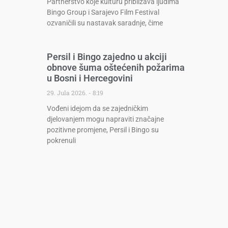
Partnerstvo koje kulturu približava ljudima
Bingo Group i Sarajevo Film Festival
ozvaničili su nastavak saradnje, čime
Persil i Bingo zajedno u akciji
obnove šuma oštećenih požarima
u Bosni i Hercegovini
29. Jula 2026.
8:19
Vođeni idejom da se zajedničkim
djelovanjem mogu napraviti značajne
pozitivne promjene, Persil i Bingo su
pokrenuli