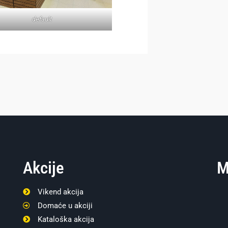
default
Akcije
M
Vikend akcija
Domaće u akciji
Kataloška akcija