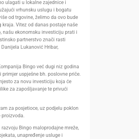
 ulagati u lokalne zajednice i
užajući vrhunsku uslugu i bogatu
iše od trgovine, želimo da ovo bude
g kraja. Vitez od danas postaje naše
 našu ekonomsku investiciju prati i
stinsko partnerstvo znači rasti
 Danijela Lukanović Hribar,
„Kompanija Bingo već dugi niz godina
 primjer uspješne bh. poslovne priče.
jesto za novu investiciju koja će
like za zapošljavanje te privući
am za posjetioce, uz podjelu poklon
e proizvoda.
u razvoju Bingo maloprodajne mreže,
bjekata, unapređenje usluge i