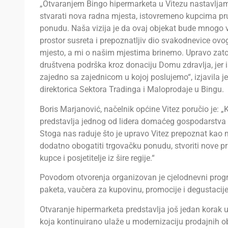
„Otvaranjem Bingo hipermarketa u Vitezu nastavljamo
stvarati nova radna mjesta, istovremeno kupcima pr
ponudu. Naša vizija je da ovaj objekat bude mnogo v
prostor susreta i prepoznatljiv dio svakodnevice ovo
mjesto, a mi o našim mjestima brinemo. Upravo zato,
društvena podrška kroz donaciju Domu zdravlja, jer i
zajedno sa zajednicom u kojoj poslujemo“, izjavila je
direktorica Sektora Tradinga i Maloprodaje u Bingu.
Boris Marjanović, načelnik općine Vitez poručio je: 
predstavlja jednog od lidera domaćeg gospodarstva i
Stoga nas raduje što je upravo Vitez prepoznat kao m
dodatno obogatiti trgovačku ponudu, stvoriti nove pri
kupce i posjetitelje iz šire regije.“
Povodom otvorenja organizovan je cjelodnevni progr
paketa, vaučera za kupovinu, promocije i degustacij
Otvaranje hipermarketa predstavlja još jedan korak 
koja kontinuirano ulaže u modernizaciju prodajnih o