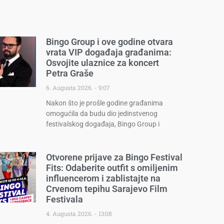
Bingo Group i ove godine otvara
vrata VIP događaja građanima:
Osvojite ulaznice za koncert
Petra Graše
6. Augusta 2026.
9:07
Nakon što je prošle godine građanima
omogućila da budu dio jedinstvenog
festivalskog događaja, Bingo Group i
Otvorene prijave za Bingo Festival
Fits: Odaberite outfit s omiljenim
influencerom i zablistajte na
Crvenom tepihu Sarajevo Film
Festivala
4. Augusta 2026.
13:08