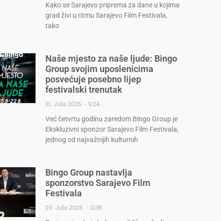
Kako se Sarajevo priprema za dane u kojima
grad živi u ritmu Sarajevo Film Festivala,
tako
Naše mjesto za naše ljude: Bingo
Group svojim uposlenicima
posvećuje posebno lijep
festivalski trenutak
31. Jula 2026.
9:24
Već četvrtu godinu zaredom Bingo Group je
Ekskluzivni sponzor Sarajevo Film Festivala,
jednog od najvažnijih kulturnih
Bingo Group nastavlja
sponzorstvo Sarajevo Film
Festivala
29. Jula 2026.
11:38