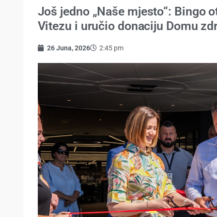
Još jedno „Naše mjesto“: Bingo o
Vitezu i uručio donaciju Domu zdr
26 Juna, 2026
2:45 pm