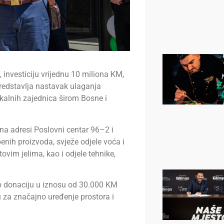
, investiciju vrijednu 10 miliona KM,
redstavlja nastavak ulaganja
alnih zajednica širom Bosne i
na adresi Poslovni centar 96–2 i
nih proizvoda, svježe odjele voća i
tovim jelima, kao i odjele tehnike,
io donaciju u iznosu od 30.000 KM
u za značajno uređenje prostora i