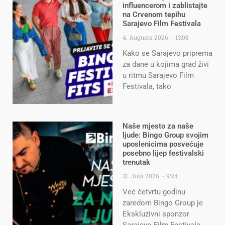
influencerom i zablistajte
na Crvenom tepihu
Sarajevo Film Festivala
4. Augusta 2026.
13:08
Kako se Sarajevo priprema
za dane u kojima grad živi
u ritmu Sarajevo Film
Festivala, tako
Naše mjesto za naše
ljude: Bingo Group svojim
uposlenicima posvećuje
posebno lijep festivalski
trenutak
31. Jula 2026.
9:24
Već četvrtu godinu
zaredom Bingo Group je
Ekskluzivni sponzor