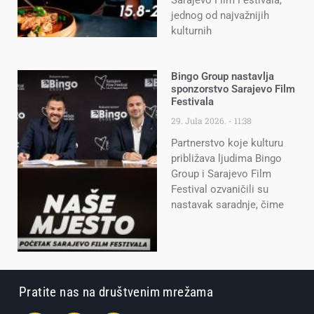
Sarajevo Film Festivala,
jednog od najvažnijih
kulturnih
Bingo Group nastavlja
sponzorstvo Sarajevo Film
Festivala
29. Jula 2026.
11:38
Partnerstvo koje kulturu
približava ljudima Bingo
Group i Sarajevo Film
Festival ozvaničili su
nastavak saradnje, čime
Pratite nas na društvenim mrežama