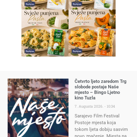
Četvrto ljeto zaredom Trg
slobode postaje Naše
mjesto – Bingo Ljetno
kino Tuzla
7. Augusta 2026.
10:34
Sarajevo Film Festival
Postoje mjesta koja
tokom ljeta dobiju sasvim
novo značenje. Mjesta na