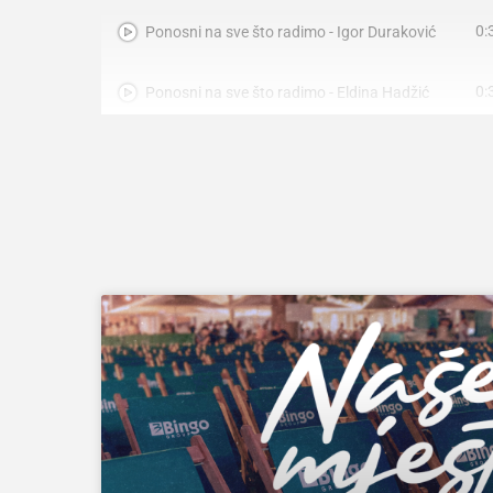
0:
Ponosni na sve što radimo - Igor Duraković
0:
Ponosni na sve što radimo - Eldina Hadžić