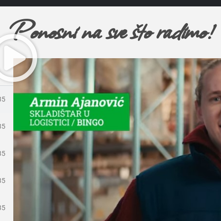
Ponosni na sve što radimo!
35
35
35
35
35