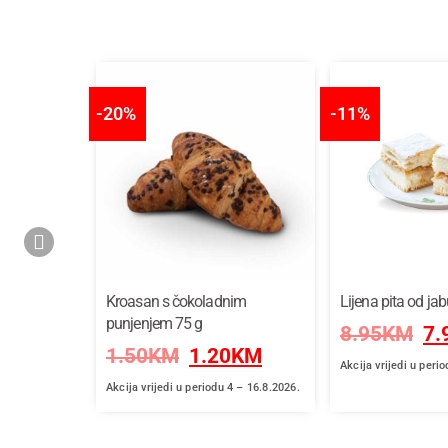
-20%
-11%
adi, kg
Kroasan s čokoladnim
Lijena pita od jab
punjenjem 75 g
KM
8.95
KM
7.
1.50
KM
1.20
KM
Akcija vrijedi u peri
Akcija vrijedi u periodu 4 – 16.8.2026.