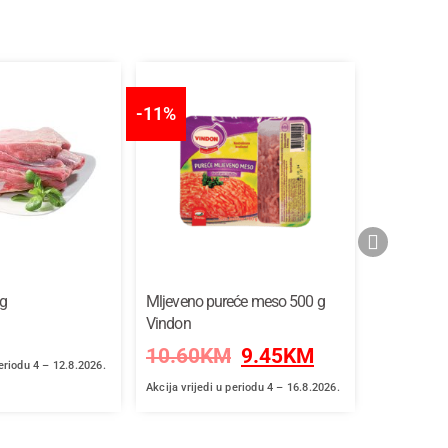
-11%
kg
Mljeveno pureće meso 500 g
Paprika ro
Vindon
2.95
K
10.60
KM
9.45
KM
periodu 4 – 12.8.2026.
Akcija vrijed
Akcija vrijedi u periodu 4 – 16.8.2026.