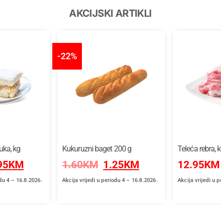
AKCIJSKI ARTIKLI
-22%
uka, kg
Kukuruzni baget 200 g
Teleća rebra, 
95
KM
1.60
KM
1.25
KM
12.95
KM
odu 4 – 16.8.2026.
Akcija vrijedi u periodu 4 – 16.8.2026.
Akcija vrijedi u 