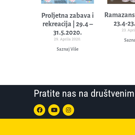
Ramazans
Proljetna zabava i
23.4-23
rekreacija | 29.4 –
23. Apri
31.5.2020.
29. Aprila 2020.
Sazna
Saznaj Više
Pratite nas na društven