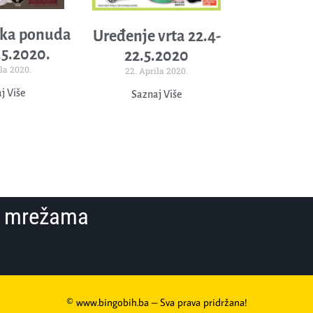
ka ponuda
Uređenje vrta 22.4-
.5.2020.
22.5.2020
la 2020.
22. Aprila 2020.
j Više
Saznaj Više
im mrežama
© www.bingobih.ba – Sva prava pridržana!