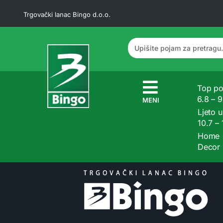
Trgovački lanac Bingo d.o.o.
Top po
6.8 – 
MENI
Ljeto u
10.7 –
Home
Decor