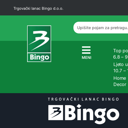
Trgovački lanac Bingo d.o.o.
Top po
6.8 – 
MENI
Ljeto u
10.7 –
Home
Decor