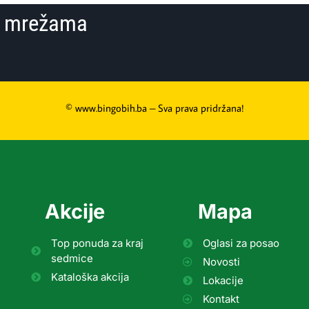
im mrežama
© www.bingobih.ba – Sva prava pridržana!
Akcije
Mapa
Top ponuda za kraj
Oglasi za posao
sedmice
Novosti
Kataloška akcija
Lokacije
Kontakt