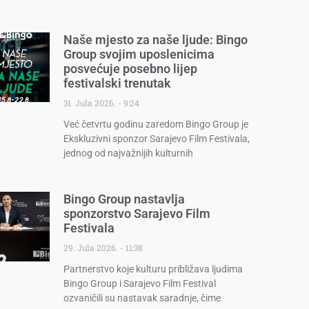
Naše mjesto za naše ljude: Bingo
Group svojim uposlenicima
posvećuje posebno lijep
festivalski trenutak
31. Jula 2026.
9:24
Već četvrtu godinu zaredom Bingo Group je
Ekskluzivni sponzor Sarajevo Film Festivala,
jednog od najvažnijih kulturnih
Bingo Group nastavlja
sponzorstvo Sarajevo Film
Festivala
29. Jula 2026.
11:38
Partnerstvo koje kulturu približava ljudima
Bingo Group i Sarajevo Film Festival
ozvaničili su nastavak saradnje, čime