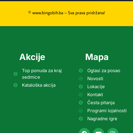
© www.bingobih.ba – Sva prava pridržana!
Akcije
Mapa
Top ponuda za kraj
Oglasi za posao
sedmice
Novosti
Kataloška akcija
Lokacije
Kontakt
Česta pitanja
Programi lojalnosti
Nagradne igre