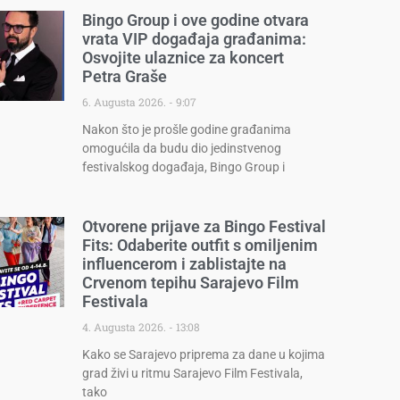
Bingo Group i ove godine otvara
vrata VIP događaja građanima:
Osvojite ulaznice za koncert
Petra Graše
6. Augusta 2026.
9:07
Nakon što je prošle godine građanima
omogućila da budu dio jedinstvenog
festivalskog događaja, Bingo Group i
Otvorene prijave za Bingo Festival
Fits: Odaberite outfit s omiljenim
influencerom i zablistajte na
Crvenom tepihu Sarajevo Film
Festivala
4. Augusta 2026.
13:08
Kako se Sarajevo priprema za dane u kojima
grad živi u ritmu Sarajevo Film Festivala,
tako