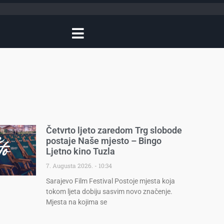
Četvrto ljeto zaredom Trg slobode
postaje Naše mjesto – Bingo
Ljetno kino Tuzla
7. Augusta 2026.
10:34
Sarajevo Film Festival Postoje mjesta koja
tokom ljeta dobiju sasvim novo značenje.
Mjesta na kojima se