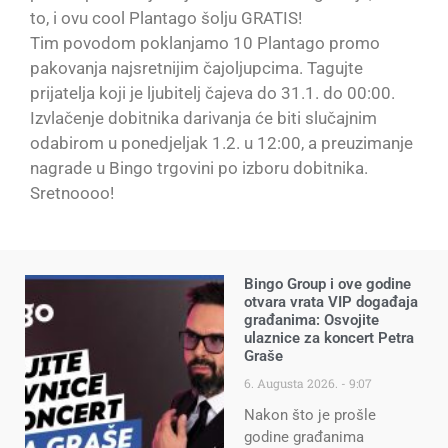
to, i ovu cool Plantago šolju GRATIS!
Tim povodom poklanjamo 10 Plantago promo
pakovanja najsretnijim čajoljupcima. Tagujte
prijatelja koji je ljubitelj čajeva do 31.1. do 00:00.
Izvlačenje dobitnika darivanja će biti slučajnim
odabirom u ponedjeljak 1.2. u 12:00, a preuzimanje
nagrade u Bingo trgovini po izboru dobitnika.
Sretnoooo!
Bingo Group i ove godine
otvara vrata VIP događaja
građanima: Osvojite
ulaznice za koncert Petra
Graše
6. Augusta 2026.
9:07
Nakon što je prošle
godine građanima