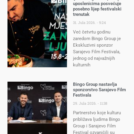
uposlenicima posvećuje
posebno lijep festivalski
trenutak
31. Jula 2026.
9:24
Već četvrtu godinu
zaredom Bingo Group je
Ekskluzivni sponzor
Sarajevo Film Festivala,
jednog od najvažnijih
kulturnih
Bingo Group nastavlja
sponzorstvo Sarajevo Film
Festivala
29. Jula 2026.
11:38
Partnerstvo koje kulturu
približava ljudima Bingo
Group i Sarajevo Film
Festival ozvaničili su