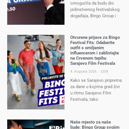
omogućila da budu dio
jedinstvenog festivalskog
događaja, Bingo Group i
Otvorene prijave za Bingo
Festival Fits: Odaberite
outfit s omiljenim
influencerom i zablistajte
na Crvenom tepihu
Sarajevo Film Festivala
4. Augusta 2026.
13:08
Kako se Sarajevo priprema
za dane u kojima grad živi
u ritmu Sarajevo Film
Festivala, tako
Naše mjesto za naše
ljude: Bingo Group svojim