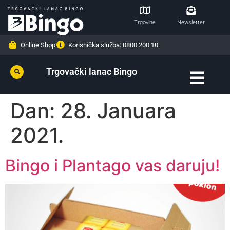
Trgovine
Newsletter
Online Shop
Korisnička služba: 0800 200 10
Trgovački lanac Bingo
Dan:
28. Januara
2021.
Bingo i Plantago vas daruju!