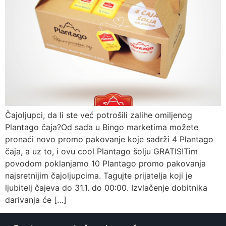
Čajoljupci, da li ste već potrošili zalihe omiljenog
Plantago čaja?Od sada u Bingo marketima možete
pronaći novo promo pakovanje koje sadrži 4 Plantago
čaja, a uz to, i ovu cool Plantago šolju GRATIS!Tim
povodom poklanjamo 10 Plantago promo pakovanja
najsretnijim čajoljupcima. Tagujte prijatelja koji je
ljubitelj čajeva do 31.1. do 00:00. Izvlačenje dobitnika
darivanja će […]