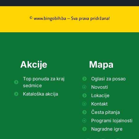
© www.bingobih.ba – Sva prava pridržana!
Akcije
Mapa
Top ponuda za kraj
Oglasi za posao
sedmice
Novosti
Kataloška akcija
Lokacije
Kontakt
Česta pitanja
Programi lojalnosti
Nagradne igre