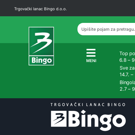
Trgovački lanac Bingo d.o.o.
Top po
6.8 – 
MENI
Sve z
14.7. –
Bingol
2.7 – 