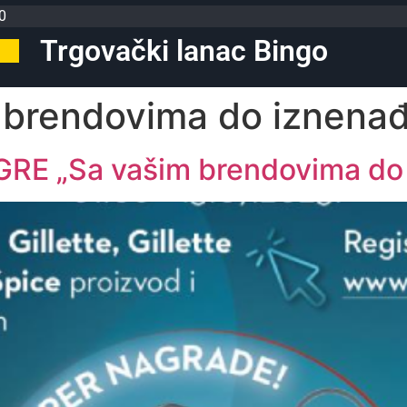
0
Trgovački lanac Bingo
 brendovima do iznenađ
E „Sa vašim brendovima do 