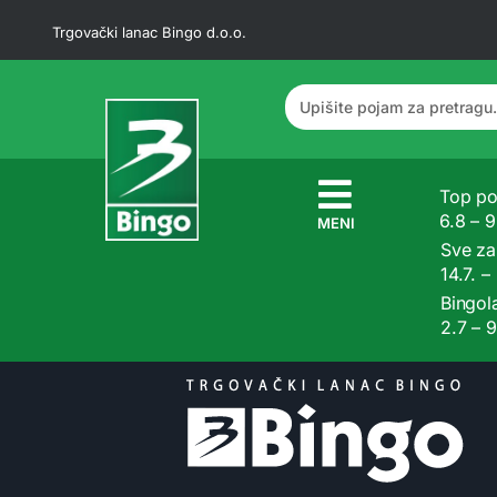
Trgovački lanac Bingo d.o.o.
Top po
6.8 – 
MENI
Sve z
14.7. –
Bingol
2.7 – 