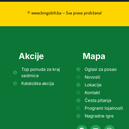
© www.bingobih.ba – Sva prava pridržana!
Akcije
Mapa
Top ponuda za kraj
Oglasi za posao
sedmice
Novosti
Kataloška akcija
Lokacije
Kontakt
Česta pitanja
Programi lojalnosti
Nagradne igre