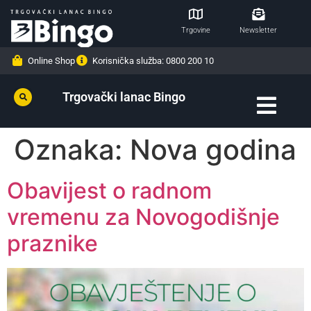
Trgovine
Newsletter
Online Shop
Korisnička služba: 0800 200 10
Trgovački lanac Bingo
Oznaka:
Nova godina
Obavijest o radnom
vremenu za Novogodišnje
praznike