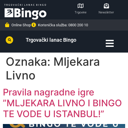
Trgovine
Newsletter
Online Shop
Korisnička služba: 0800 200 10
Trgovački lanac Bingo
Oznaka:
Mljekara
Livno
Pravila nagradne igre
”MLJEKARA LIVNO I BINGO
TE VODE U ISTANBUL!”