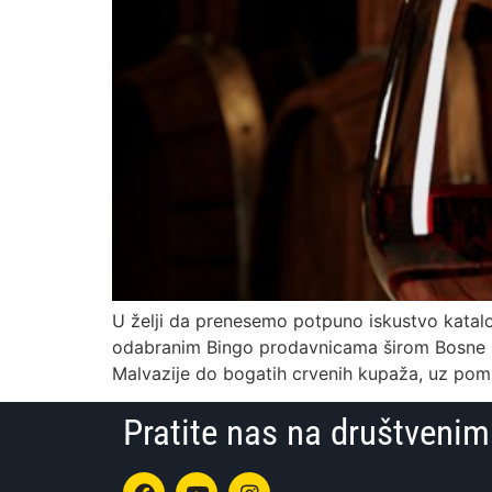
U želji da prenesemo potpuno iskustvo katalog
odabranim Bingo prodavnicama širom Bosne i He
Malvazije do bogatih crvenih kupaža, uz pom
Pratite nas na društven