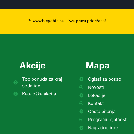
© www.bingobih.ba – Sva prava pridržana!
Akcije
Mapa
Top ponuda za kraj
Oglasi za posao
sedmice
Novosti
Kataloška akcija
Lokacije
Kontakt
Česta pitanja
Programi lojalnosti
Nagradne igre