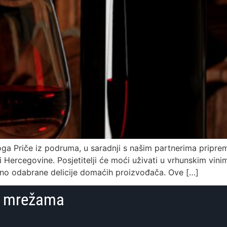
a Priče iz podruma, u saradnji s našim partnerima pripremi
rcegovine. Posjetitelji će moći uživati u vrhunskim vinima
no odabrane delicije domaćih proizvođača. Ove […]
im mrežama