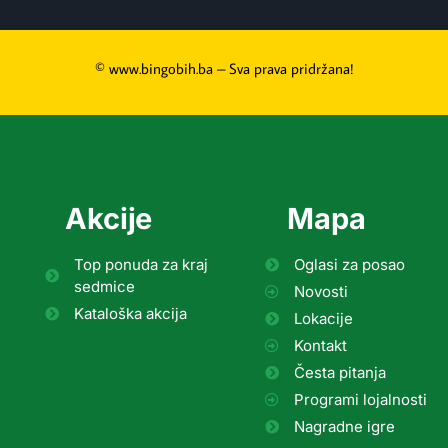
© www.bingobih.ba – Sva prava pridržana!
Akcije
Mapa
Top ponuda za kraj
Oglasi za posao
sedmice
Novosti
Kataloška akcija
Lokacije
Kontakt
Česta pitanja
Programi lojalnosti
Nagradne igre