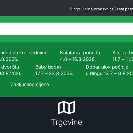
Bingo Online prodavnica
Česta pitan
nuda za kraj sedmice
Kataloška ponuda
Alat za ho
9.8.2026.
4.8 – 16.8.2026.
11.7 – 11
 dvorištu
Baby boom
Dobar ulov počinje
 10.8.2026.
17.7 – 23.8.2026.
u Bingu 13.7 – 9.8.2
Zaključane cijene
Trgovine