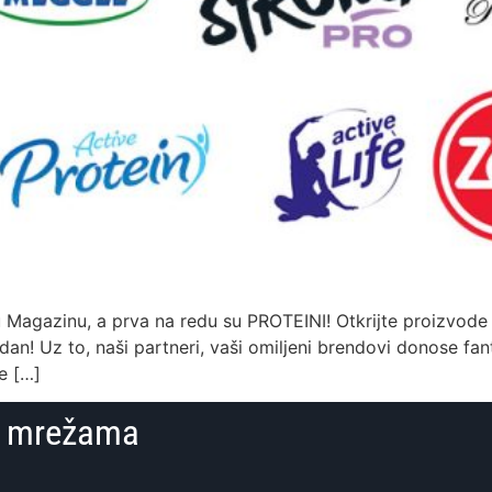
 u Magazinu, a prva na redu su PROTEINI! Otkrijte proizvo
 dan! Uz to, naši partneri, vaši omiljeni brendovi donose fan
še […]
im mrežama