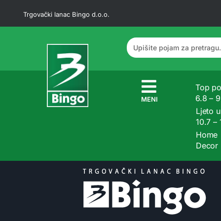
Trgovački lanac Bingo d.o.o.
Top po
6.8 – 
MENI
Ljeto u
10.7 –
Home
Decor