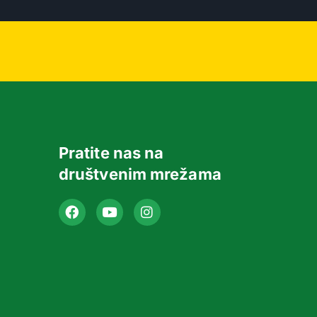
Pratite nas na
društvenim mrežama