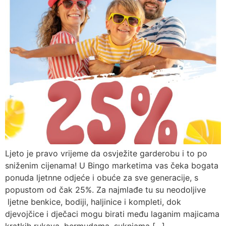
Ljeto je pravo vrijeme da osvježite garderobu i to po
sniženim cijenama! U Bingo marketima vas čeka bogata
ponuda ljetnne odjeće i obuće za sve generacije, s
popustom od čak 25%. Za najmlađe tu su neodoljive
ljetne benkice, bodiji, haljinice i kompleti, dok
djevojčice i dječaci mogu birati među laganim majicama
kratkih rukava, bermudama, suknjama […]