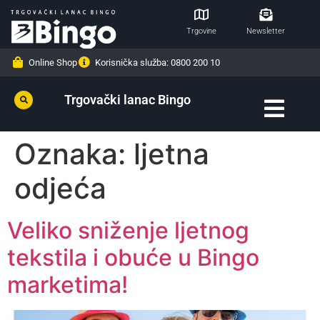
Trgovine
Newsletter
Online Shop
Korisnička služba: 0800 200 10
Trgovački lanac Bingo
Oznaka:
ljetna
odjeća
Veliko sniženje ljetnog
tekstila i obuće u Bingo
marketima!