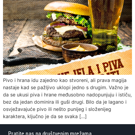
Pivo i hrana idu zajedno kao stvoreni, ali prava magija
nastaje kad se pažljivo uklopi jedno s drugim. Važno je
da se ukusi piva i hrane međusobno nadopunjuju i ističu,
bez da jedan dominira ili guši drugi. Bilo da je lagano i
osvježavajuće pivo ili nešto punijeg i složenijeg
karaktera, ključno je da se svaka […]
Pratite nas na društvenim mrežama