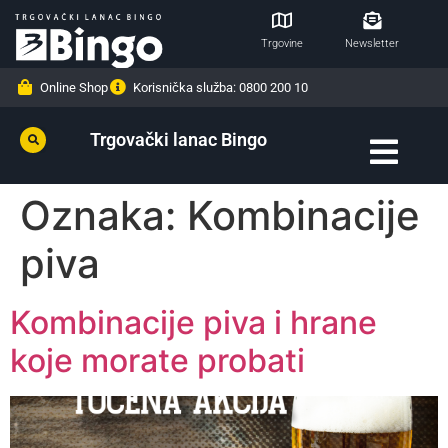
Trgovine
Newsletter
Online Shop
Korisnička služba: 0800 200 10
Trgovački lanac Bingo
Oznaka:
Kombinacije
piva
Kombinacije piva i hrane
koje morate probati