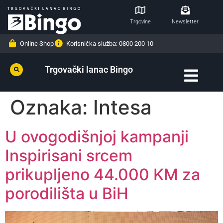
Trgovine
Newsletter
Online Shop
Korisnička služba: 0800 200 10
Trgovački lanac Bingo
Oznaka:
Intesa
U ovogodišnjoj kampanji
Inspirisani srcem
prikupljeno 44.000 KM za
porodilišta u BiH