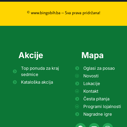
© www.bingobih.ba – Sva prava pridržana!
Akcije
Mapa
Top ponuda za kraj
Oglasi za posao
sedmice
Novosti
Kataloška akcija
Lokacije
Kontakt
Česta pitanja
Programi lojalnosti
Nagradne igre