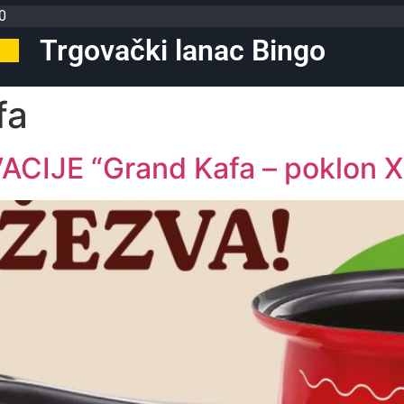
0
Trgovački lanac Bingo
fa
CIJE “Grand Kafa – poklon X