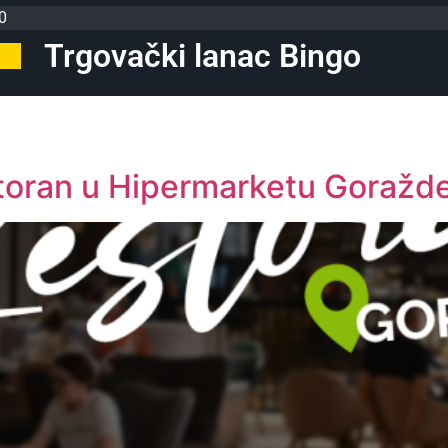
0
Trgovački lanac Bingo
toran u Hipermarketu Goražd