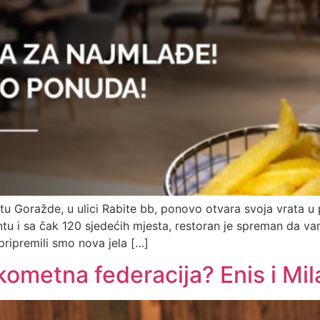
 Goražde, u ulici Rabite bb, ponovo otvara svoja vrata u po
u i sa čak 120 sjedećih mjesta, restoran je spreman da va
ripremili smo nova jela […]
kometna federacija? Enis i Mil