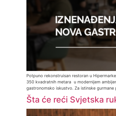
Potpuno rekonstruisan restoran u Hipermarketu
350 kvadratnih metara u modernijem ambijent
gastronomsko iskustvo. Za istinske gurmane p
Šta će reći Svjetska ru