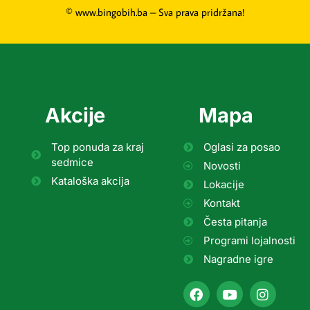
© www.bingobih.ba – Sva prava pridržana!
Akcije
Mapa
Top ponuda za kraj
Oglasi za posao
sedmice
Novosti
Kataloška akcija
Lokacije
Kontakt
Česta pitanja
Programi lojalnosti
Nagradne igre