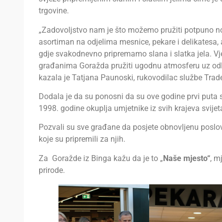
trgovine.
„Zadovoljstvo nam je što možemo pružiti potpuno no
asortiman na odjelima mesnice, pekare i delikatesa, al
gdje svakodnevno pripremamo slana i slatka jela. V
građanima Goražda pružiti ugodnu atmosferu uz odlič
kazala je Tatjana Paunoski, rukovodilac službe Trad
Dodala je da su ponosni da su ove godine prvi puta sp
1998. godine okuplja umjetnike iz svih krajeva svijeta
Pozvali su sve građane da posjete obnovljenu poslo
koje su pripremili za njih.
Za Goražde iz Binga kažu da je to „
Naše mjesto“
, m
prirode.