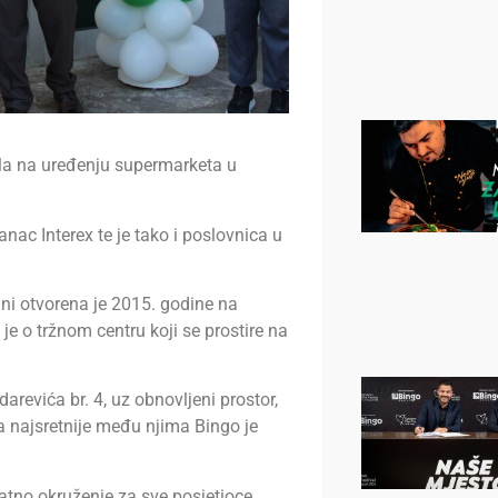
ila na uređenju supermarketa u
nac Interex te je tako i poslovnica u
ni otvorena je 2015. godine na
 je o tržnom centru koji se prostire na
arevića br. 4, uz obnovljeni prostor,
 a najsretnije među njima Bingo je
atno okruženje za sve posjetioce.