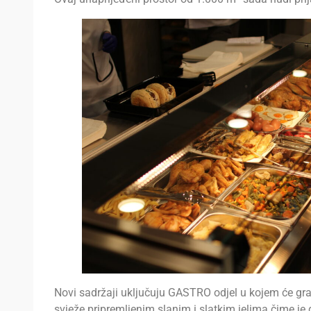
Novi sadržaji uključuju GASTRO odjel u kojem će gr
svježe pripremljenim slanim i slatkim jelima čime 