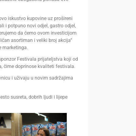
vo iskustvo kupovine uz prošireni
i i potpuno novi odjel, gastro odjel,
jerujemo da ćemo ovom investicijom
an asortiman i veliki broj akcija“
e marketinga.
onzor Festivala prijateljstva koji od
, čime doprinose kvaliteti festivala.
vnicu i uživaju u novim sadržajima
jesto susreta, dobrih ljudi i lijepe