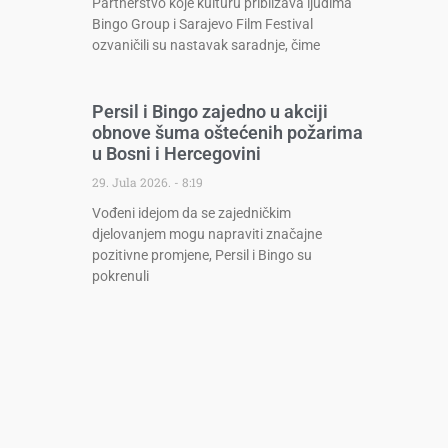
Partnerstvo koje kulturu približava ljudima
Bingo Group i Sarajevo Film Festival
ozvaničili su nastavak saradnje, čime
Persil i Bingo zajedno u akciji
obnove šuma oštećenih požarima
u Bosni i Hercegovini
29. Jula 2026.
8:19
Vođeni idejom da se zajedničkim
djelovanjem mogu napraviti značajne
pozitivne promjene, Persil i Bingo su
pokrenuli