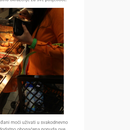
ađani moći uživati u svakodnevno
je dodatno obogaćena ponuda ove