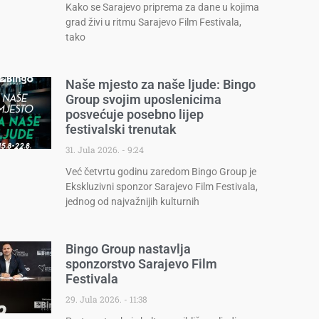
Kako se Sarajevo priprema za dane u kojima
grad živi u ritmu Sarajevo Film Festivala,
tako
Naše mjesto za naše ljude: Bingo
Group svojim uposlenicima
posvećuje posebno lijep
festivalski trenutak
31. Jula 2026.
9:24
Već četvrtu godinu zaredom Bingo Group je
Ekskluzivni sponzor Sarajevo Film Festivala,
jednog od najvažnijih kulturnih
Bingo Group nastavlja
sponzorstvo Sarajevo Film
Festivala
29. Jula 2026.
11:38