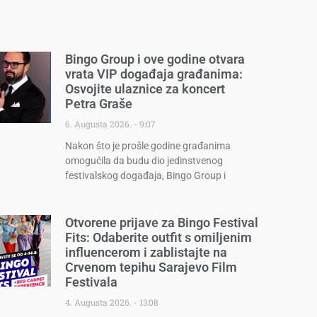
Bingo Group i ove godine otvara
vrata VIP događaja građanima:
Osvojite ulaznice za koncert
Petra Graše
6. Augusta 2026.
9:07
Nakon što je prošle godine građanima
omogućila da budu dio jedinstvenog
festivalskog događaja, Bingo Group i
Otvorene prijave za Bingo Festival
Fits: Odaberite outfit s omiljenim
influencerom i zablistajte na
Crvenom tepihu Sarajevo Film
Festivala
4. Augusta 2026.
13:08