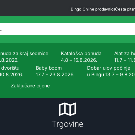
Bingo Online prodavnica
Česta pitan
nuda za kraj sedmice
Kataloška ponuda
Alat za ho
9.8.2026.
4.8 – 16.8.2026.
11.7 – 11
 dvorištu
Baby boom
Dobar ulov počinje
 10.8.2026.
17.7 – 23.8.2026.
u Bingu 13.7 – 9.8.2
Zaključane cijene
Trgovine