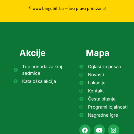
© www.bingobih.ba – Sva prava pridržana!
Akcije
Mapa
Top ponuda za kraj
Oglasi za posao
sedmice
Novosti
Kataloška akcija
Lokacije
Kontakt
Česta pitanja
Programi lojalnosti
Nagradne igre