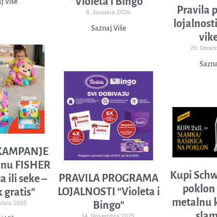
“Violeta i Bingo”
j Više
Pravila 
9. Januara 2026.
lojalnost
Saznaj Više
vik
26. Decem
Sazna
KAMPANJE
inu FISHER
Kupi Schw
PRAVILA PROGRAMA
 ili seke –
poklon 
LOJALNOSTI “Violeta i
 gratis”
metalnu k
bra 2025.
Bingo”
sla
14. Novembra 2025.