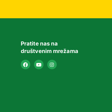
Pratite nas na
društvenim mrežama