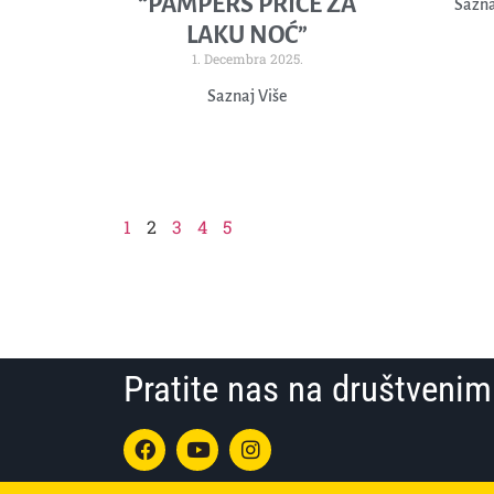
“PAMPERS PRIČE ZA
Sazna
LAKU NOĆ”
1. Decembra 2025.
Saznaj Više
1
2
3
4
5
Pratite nas na društven