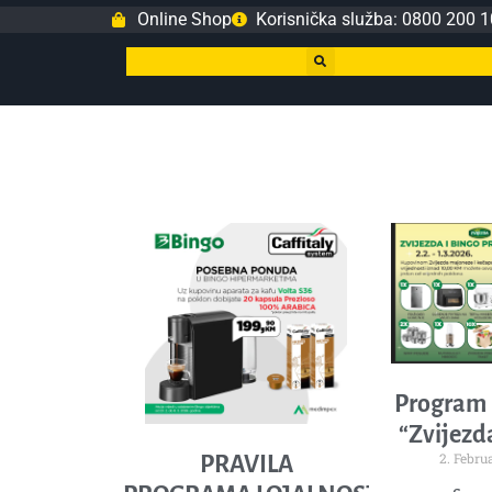
Online Shop
Korisnička služba: 0800 200 1
Program l
“Zvijezda
2. Febru
PRAVILA