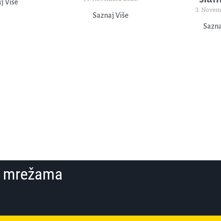
j Više
3. Novem
Saznaj Više
Sazna
im mrežama