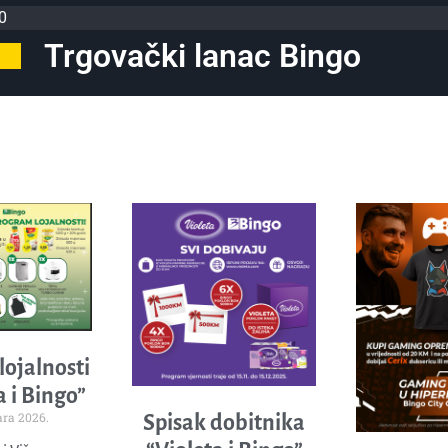
0
Trgovački lanac Bingo
ojalnosti
 i Bingo”
ara 2026.
Spisak dobitnika