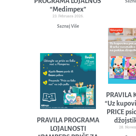
PROGRAMA LOJALNOSTI
Sazna
“Medimpex”
23. Februara 2026.
Saznaj Više
PRAVILA 
“Uz kupov
PRICE psica
PRAVILA PROGRAMA
džojstik
28. Novem
LOJALNOSTI