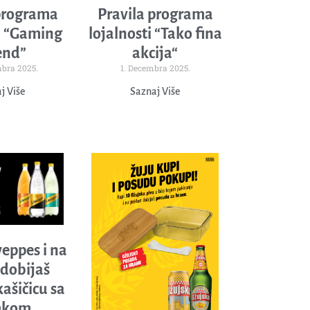
programa
Pravila programa
i “Gaming
lojalnosti “Tako fina
end”
akcija“
bra 2025.
1. Decembra 2025.
j Više
Saznaj Više
eppes i na
dobijaš
ašičicu sa
mkom