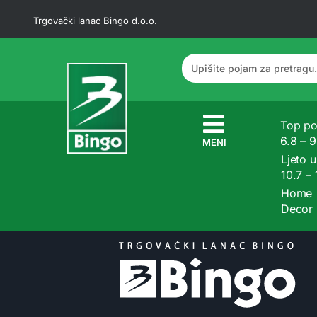
Trgovački lanac Bingo d.o.o.
Top po
6.8 – 
MENI
Ljeto u
10.7 –
Home
Decor