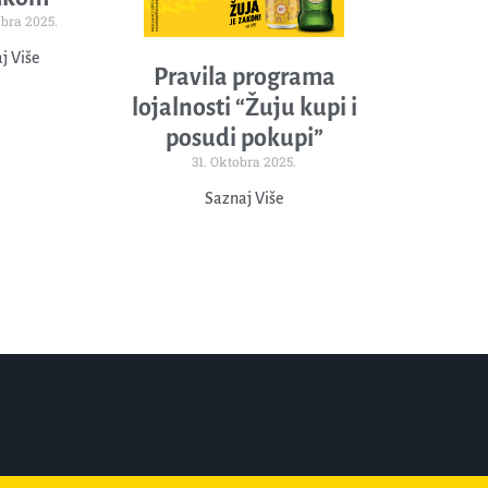
bra 2025.
j Više
Pravila programa
lojalnosti “Žuju kupi i
posudi pokupi”
31. Oktobra 2025.
Saznaj Više