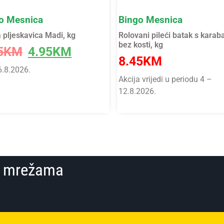
o Mesnica
Bingo Mesnica
a pljeskavica Madi, kg
Rolovani pileći batak s kara
bez kosti, kg
5
KM
4.95
KM
8.45
KM
6.8.2026.
Akcija vrijedi u periodu 4 –
12.8.2026.
im mrežama