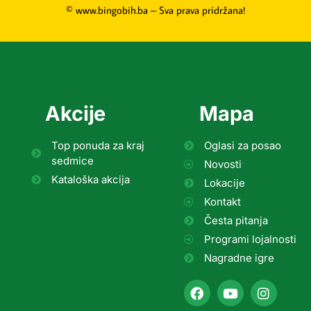
© www.bingobih.ba – Sva prava pridržana!
Akcije
Mapa
Top ponuda za kraj
Oglasi za posao
sedmice
Novosti
Kataloška akcija
Lokacije
Kontakt
Česta pitanja
Programi lojalnosti
Nagradne igre