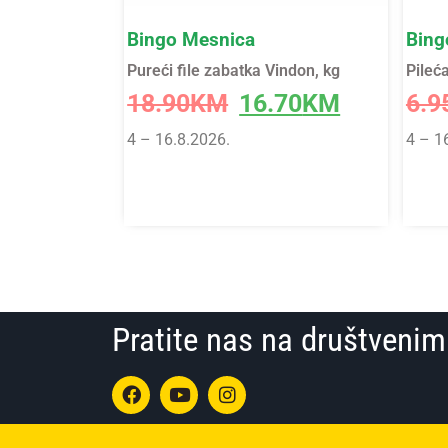
Bingo Mesnica
Bing
Pureći file zabatka Vindon, kg
Pileć
18.90
KM
16.70
KM
6.9
4 – 16.8.2026.
4 – 1
Pratite nas na društven