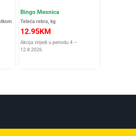
Bingo Mesnica
batkom
Teleća rebra, kg
12.95
KM
Akcija vrijedi u periodu 4 –
12.8.2026.