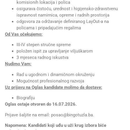
komisionih lokacija i polica
osigurava čistoću, urednost i higijensko-zdravstvenu
ispravnost namirnica, opreme i radnih prostorija
odgovora za održavanje definiranog LayOut-a na
policama i pripadajućim regalima
Od Vas očekujemo:
III-IV stepen stručne spreme
položen ispit za upravljanje viljuškarom
3 mjeseca radnog iskustva
Nudimo Vam:
Rad u ugodnom i dinamičnom okruženju
Mogućnost profesionalnog razvoja
Uz prijavu na Oglas kandidate molimo da dostave:
Biografiju
Oglas ostaje otvoren do 16.07.2026.
Prijave šaljite na email: posao@bingotuzla.ba.
Napomena: Kandidati koji uđu u uži krug izbora biće