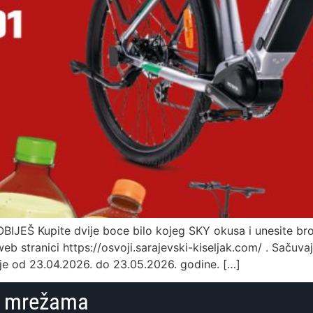
EŠ Kupite dvije boce bilo kojeg SKY okusa i unesite broj 
web stranici https://osvoji.sarajevski-kiseljak.com/ . Sačuva
aje od 23.04.2026. do 23.05.2026. godine. […]
im mrežama