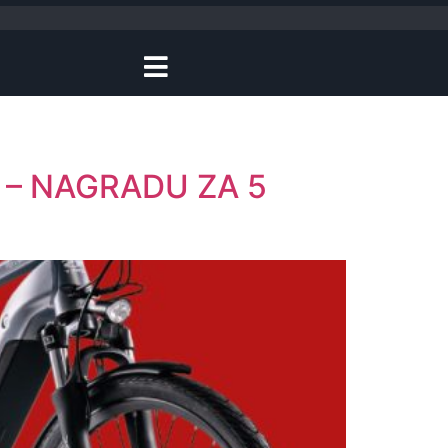
Š – NAGRADU ZA 5