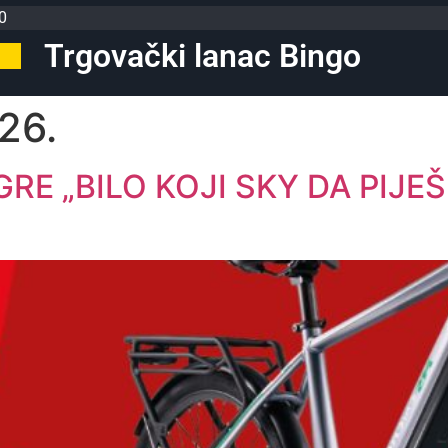
0
Trgovački lanac Bingo
26.
RE „BILO KOJI SKY DA PIJE