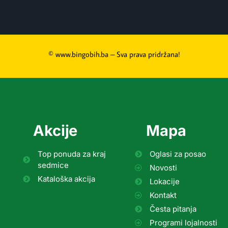
© www.bingobih.ba – Sva prava pridržana!
Akcije
Mapa
Top ponuda za kraj
Oglasi za posao
sedmice
Novosti
Kataloška akcija
Lokacije
Kontakt
Česta pitanja
Programi lojalnosti