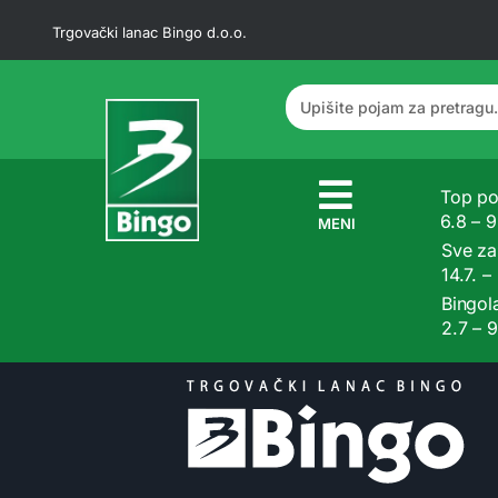
Trgovački lanac Bingo d.o.o.
Top po
6.8 – 
MENI
Sve z
14.7. –
Bingol
2.7 – 