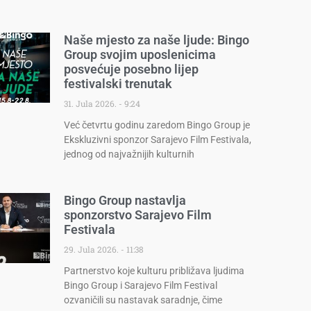
Naše mjesto za naše ljude: Bingo
Group svojim uposlenicima
posvećuje posebno lijep
festivalski trenutak
31. Jula 2026.
9:24
Već četvrtu godinu zaredom Bingo Group je
Ekskluzivni sponzor Sarajevo Film Festivala,
jednog od najvažnijih kulturnih
Bingo Group nastavlja
sponzorstvo Sarajevo Film
Festivala
29. Jula 2026.
11:38
Partnerstvo koje kulturu približava ljudima
Bingo Group i Sarajevo Film Festival
ozvaničili su nastavak saradnje, čime