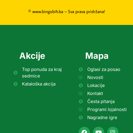
© www.bingobih.ba – Sva prava pridržana!
Akcije
Mapa
Top ponuda za kraj
Oglasi za posao
sedmice
Novosti
Kataloška akcija
Lokacije
Kontakt
Česta pitanja
Programi lojalnosti
Nagradne igre