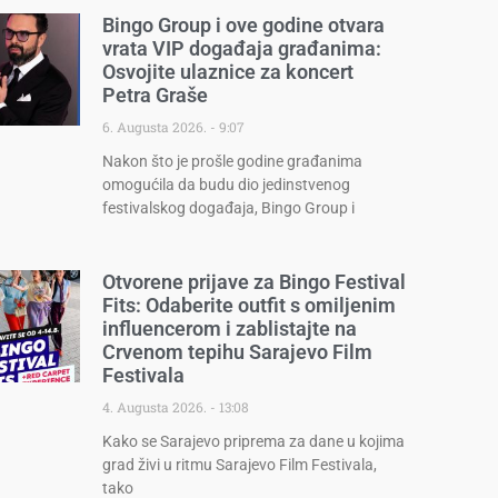
Bingo Group i ove godine otvara
vrata VIP događaja građanima:
Osvojite ulaznice za koncert
Petra Graše
6. Augusta 2026.
9:07
Nakon što je prošle godine građanima
omogućila da budu dio jedinstvenog
festivalskog događaja, Bingo Group i
Otvorene prijave za Bingo Festival
Fits: Odaberite outfit s omiljenim
influencerom i zablistajte na
Crvenom tepihu Sarajevo Film
Festivala
4. Augusta 2026.
13:08
Kako se Sarajevo priprema za dane u kojima
grad živi u ritmu Sarajevo Film Festivala,
tako