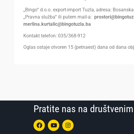
„Bingo“ d.o.o. export-import Tuzla, adresa: Bosansk
„Pravna služba“ ili putem mail-a:
prostori@bingotuz
merlina.kurtalic@bingotuzla.ba
Kontakt telefon: 035/368-912
Oglas ostaje otvoren 15 (petnaest) dana od dana obj
Pratite nas na društven