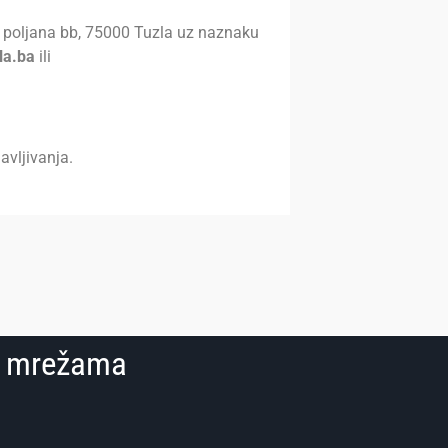
a poljana bb, 75000 Tuzla uz naznaku
la.ba
ili
avljivanja.
im mrežama