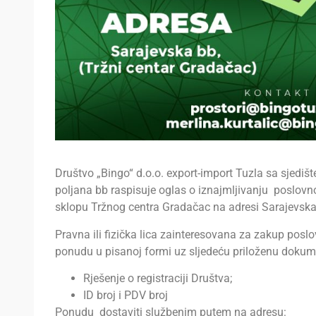
Društvo „Bingo“ d.o.o. export-import Tuzla sa sjediš
poljana bb raspisuje oglas o iznajmljivanju poslovn
sklopu Tržnog centra Gradačac na adresi Sarajevska
Pravna ili fizička lica zainteresovana za zakup posl
ponudu u pisanoj formi uz sljedeću priloženu dokum
Rješenje o registraciji Društva;
ID broj i PDV broj
Ponudu dostaviti službenim putem na adresu: