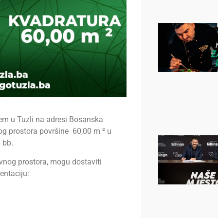
tem u Tuzli na adresi Bosanska
og prostora površine 60,00 m ² u
 bb.
ovnog prostora, mogu dostaviti
entaciju: