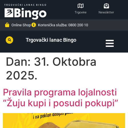
Trgovine
Newsletter
Online Shop
Korisnička služba: 0800 200 10
Trgovački lanac Bingo
Dan:
31. Oktobra
2025.
Pravila programa lojalnosti
“Žuju kupi i posudi pokupi”