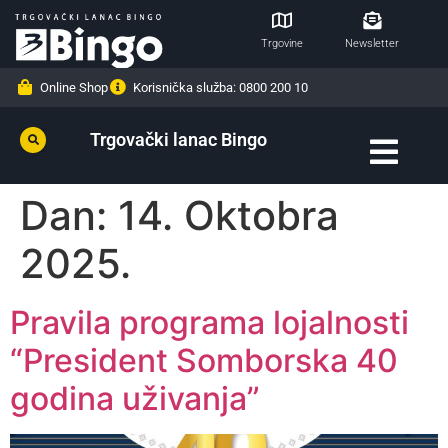
Trgovine
Newsletter
Online Shop
Korisnička služba: 0800 200 10
Trgovački lanac Bingo
Dan:
14. Oktobra
2025.
Pravila programa lojalnosti
“President Somborska 40
godina uživanja”