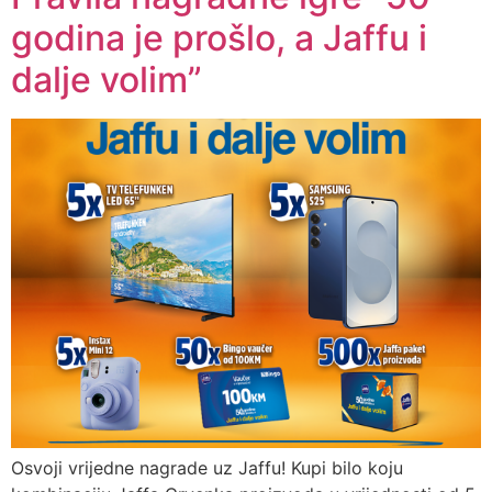
godina je prošlo, a Jaffu i
dalje volim”
Osvoji vrijedne nagrade uz Jaffu! Kupi bilo koju