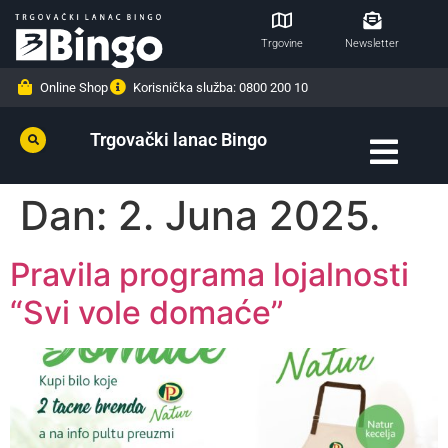
Trgovine
Newsletter
Online Shop
Korisnička služba: 0800 200 10
Trgovački lanac Bingo
Dan:
2. Juna 2025.
Pravila programa lojalnosti
“Svi vole domaće”