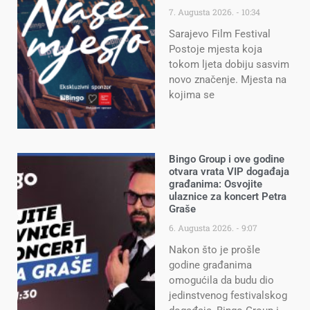
7. Augusta 2026.
10:34
Sarajevo Film Festival
Postoje mjesta koja
tokom ljeta dobiju sasvim
novo značenje. Mjesta na
kojima se
Bingo Group i ove godine
otvara vrata VIP događaja
građanima: Osvojite
ulaznice za koncert Petra
Graše
6. Augusta 2026.
9:07
Nakon što je prošle
godine građanima
omogućila da budu dio
jedinstvenog festivalskog