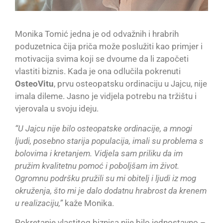
Monika Tomić jedna je od odvažnih i hrabrih
poduzetnica čija priča može poslužiti kao primjer i
motivacija svima koji se dvoume da li započeti
vlastiti biznis. Kada je ona odlučila pokrenuti
OsteoVitu
, prvu osteopatsku ordinaciju u Jajcu, nije
imala dileme. Jasno je vidjela potrebu na tržištu i
vjerovala u svoju ideju.
“U Jajcu nije bilo osteopatske ordinacije, a mnogi
ljudi, posebno starija populacija, imali su problema s
bolovima i kretanjem. Vidjela sam priliku da im
pružim kvalitetnu pomoć i poboljšam im život.
Ogromnu podršku pružili su mi obitelj i ljudi iz mog
okruženja, što mi je dalo dodatnu hrabrost da krenem
u realizaciju,”
kaže Monika.
Pokretanje vlastitog biznisa nije bilo jednostavno –