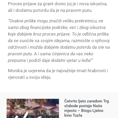
Proces prijave za grant donio joj je i nova iskustva,
ali i dodatnu potvrdu da je na pravom putu.
“Ovakve prilike mogu značiti veliku prekretnicu, ne
samo zbog financijske podrške, već i zbog iskustva
koje dobijete kroz proces prijave. To je odlična prilika
da se suočite sa svojim idejama, razmislite o njihovoj
održivosti i možda dobijete dodatnu potvrdu da ste na
pravom putu. A i sama činjenica da vas neko
prepozna i podrži daje dodatni vjetar u leđa!”
Monika je uvjerena da je najvažnije imati hrabrosti i
vjerovati u svoju ideju.
Četvrto ljeto zaredom Trg
slobode postaje Naše
mjesto – Bingo Ljetno
kino Tuzla