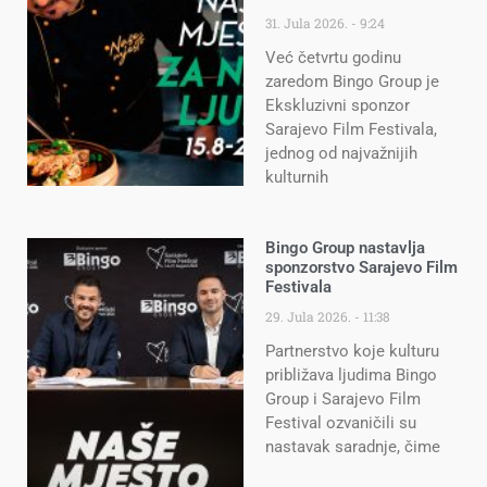
31. Jula 2026.
9:24
Već četvrtu godinu
zaredom Bingo Group je
Ekskluzivni sponzor
Sarajevo Film Festivala,
jednog od najvažnijih
kulturnih
Bingo Group nastavlja
sponzorstvo Sarajevo Film
Festivala
29. Jula 2026.
11:38
Partnerstvo koje kulturu
približava ljudima Bingo
Group i Sarajevo Film
Festival ozvaničili su
nastavak saradnje, čime