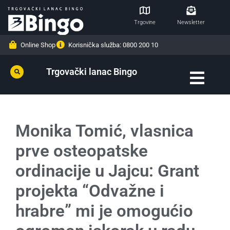
Trgovine
Newsletter
Online Shop
Korisnička služba: 0800 200 10
Trgovački lanac Bingo
Monika Tomić, vlasnica
prve osteopatske
ordinacije u Jajcu: Grant
projekta “Odvažne i
hrabre” mi je omogućio