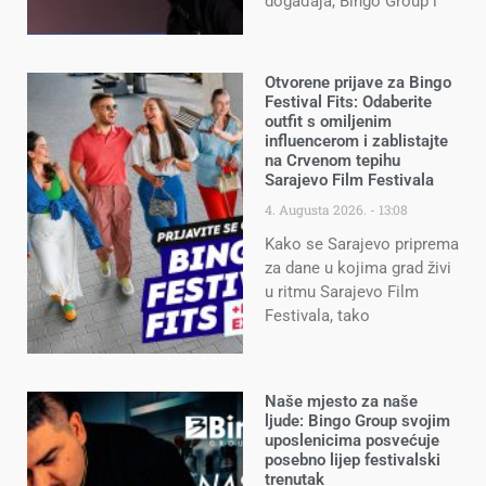
događaja, Bingo Group i
Otvorene prijave za Bingo
Festival Fits: Odaberite
outfit s omiljenim
influencerom i zablistajte
na Crvenom tepihu
Sarajevo Film Festivala
4. Augusta 2026.
13:08
Kako se Sarajevo priprema
za dane u kojima grad živi
u ritmu Sarajevo Film
Festivala, tako
Naše mjesto za naše
ljude: Bingo Group svojim
uposlenicima posvećuje
posebno lijep festivalski
trenutak