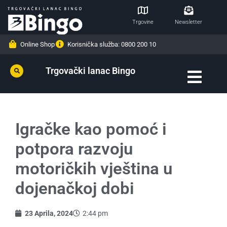
Trgovine
Newsletter
Online Shop
Korisnička služba: 0800 200 10
Trgovački lanac Bingo
Igračke kao pomoć i
potpora razvoju
motoričkih vještina u
dojenačkoj dobi
23 Aprila, 2024
2:44 pm