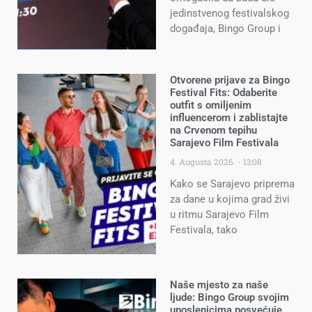
jedinstvenog festivalskog
događaja, Bingo Group i
Otvorene prijave za Bingo
Festival Fits: Odaberite
outfit s omiljenim
influencerom i zablistajte
na Crvenom tepihu
Sarajevo Film Festivala
4. Augusta 2026.
13:08
Kako se Sarajevo priprema
za dane u kojima grad živi
u ritmu Sarajevo Film
Festivala, tako
Naše mjesto za naše
ljude: Bingo Group svojim
uposlenicima posvećuje