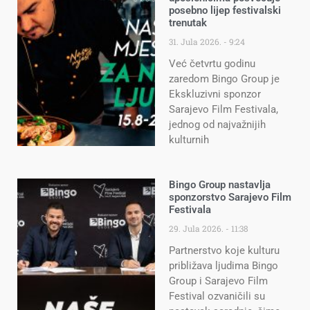
posebno lijep festivalski
trenutak
31. Jula 2026.
9:24
Već četvrtu godinu
zaredom Bingo Group je
Ekskluzivni sponzor
Sarajevo Film Festivala,
jednog od najvažnijih
kulturnih
Bingo Group nastavlja
sponzorstvo Sarajevo Film
Festivala
29. Jula 2026.
11:38
Partnerstvo koje kulturu
približava ljudima Bingo
Group i Sarajevo Film
Festival ozvaničili su