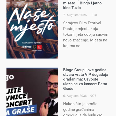
mjesto – Bingo Ljetno
kino Tuzla
7. Augusta 2026.
10:34
Sarajevo Film Festival
Postoje mjesta koja
tokom ljeta dobiju sasvim
novo značenje. Mjesta na
kojima se
Bingo Group i ove godine
otvara vrata VIP događaja
građanima: Osvojite
ulaznice za koncert Petra
Graše
6. Augusta 2026.
9:07
Nakon što je prošle
godine građanima
omogućila da budu dio