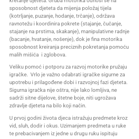
kretanje djeteta. Gruba motorika odnosi se na
sposobnost djeteta da mijenja položaj tijela
(kotrljanje, puzanje, hodanje, trčanje), održava
ravnotežu i koordinira pokrete (stajanje, čučanje,
stajanje na prstima, skakanje), manipulativne radnje
(bacanje, hvatanje, nošenje), dok je fina motorika
sposobnost kreiranja preciznih pokretanja pomoću
malih mišića i zglobova.
Veliku pomoć i potporu za razvoj motorike pružaju
igračke. Vrlo je važno odabrati igračke sigurne za
upotrebu i prilagođene dobi i razvojnoj fazi djeteta.
Sigurna igračka nije oštra, nije lako lomljiva, ne
sadrži sitne dijelove, štetne boje, niti ugrožava
zdravlje djeteta na bilo koji način.
U prvoj godini života djeca istražuju predmete kroz
vid, sluh, dodir i okus. Uzimanjem predmeta u ruke
te prebacivanjem iz jedne u drugu ruku ispituju