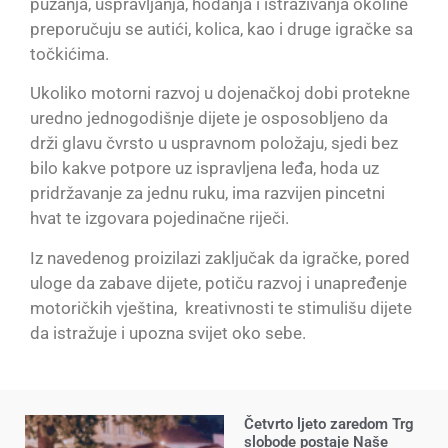
puzanja, uspravljanja, hodanja i istraživanja okoline
preporučuju se autići, kolica, kao i druge igračke sa
točkićima.
Ukoliko motorni razvoj u dojenačkoj dobi protekne
uredno jednogodišnje dijete je osposobljeno da
drži glavu čvrsto u uspravnom položaju, sjedi bez
bilo kakve potpore uz ispravljena leđa, hoda uz
pridržavanje za jednu ruku, ima razvijen pincetni
hvat te izgovara pojedinačne riječi.
Iz navedenog proizilazi zaključak da igračke, pored
uloge da zabave dijete, potiču razvoj i unapređenje
motoričkih vještina, kreativnosti te stimulišu dijete
da istražuje i upozna svijet oko sebe.
Četvrto ljeto zaredom Trg
slobode postaje Naše