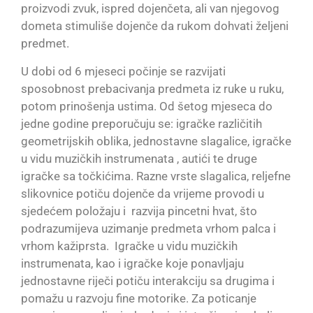
proizvodi zvuk, ispred dojenčeta, ali van njegovog
dometa stimuliše dojenče da rukom dohvati željeni
predmet.
U dobi od 6 mjeseci počinje se razvijati
sposobnost prebacivanja predmeta iz ruke u ruku,
potom prinošenja ustima. Od šetog mjeseca do
jedne godine preporučuju se: igračke različitih
geometrijskih oblika, jednostavne slagalice, igračke
u vidu muzičkih instrumenata , autići te druge
igračke sa točkićima. Razne vrste slagalica, reljefne
slikovnice potiču dojenče da vrijeme provodi u
sjedećem položaju i razvija pincetni hvat, što
podrazumijeva uzimanje predmeta vrhom palca i
vrhom kažiprsta. Igračke u vidu muzičkih
instrumenata, kao i igračke koje ponavljaju
jednostavne riječi potiču interakciju sa drugima i
pomažu u razvoju fine motorike. Za poticanje