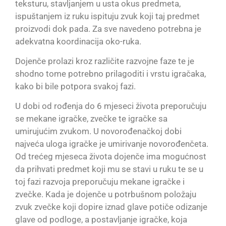
teksturu, stavljanjem u usta okus predmeta,
ispuštanjem iz ruku ispituju zvuk koji taj predmet
proizvodi dok pada. Za sve navedeno potrebna je
adekvatna koordinacija oko-ruka.
Dojenče prolazi kroz različite razvojne faze te je
shodno tome potrebno prilagoditi i vrstu igračaka,
kako bi bile potpora svakoj fazi.
U dobi od rođenja do 6 mjeseci života preporučuju
se mekane igračke, zvečke te igračke sa
umirujućim zvukom. U novorođenačkoj dobi
najveća uloga igračke je umirivanje novorođenčeta.
Od trećeg mjeseca života dojenče ima mogućnost
da prihvati predmet koji mu se stavi u ruku te se u
toj fazi razvoja preporučuju mekane igračke i
zvečke. Kada je dojenče u potrbušnom položaju
zvuk zvečke koji dopire iznad glave potiče odizanje
glave od podloge, a postavljanje igračke, koja