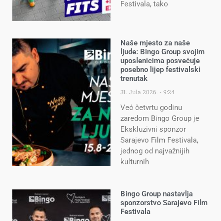
Festivala, tako
Naše mjesto za naše
ljude: Bingo Group svojim
uposlenicima posvećuje
posebno lijep festivalski
trenutak
31. Jula 2026.
9:24
Već četvrtu godinu
zaredom Bingo Group je
Ekskluzivni sponzor
Sarajevo Film Festivala,
jednog od najvažnijih
kulturnih
Bingo Group nastavlja
sponzorstvo Sarajevo Film
Festivala