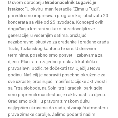
U svom obraćanju
Gradonačelnik Lugavić je
istakao
: “U okviru manifestacije “Zima u Tuzli”,
priredili smo impresivan program koji obuhvata 20
koncerata sa više od 25 izvođača. Koncepti ovih
događanja kreirani su kako bi zadovoljili sve
generacije, u večernjim satima, pružajući
nezaboravno iskustvo za građanke i građane grada
Tuzle, Tuzlanskog kantona te šire. U dnevnim
terminima, posebno smo posvetili zabavama za
djecu. Planiramo zajedno proslaviti katolički i
pravoslavni Božić, te dočekati tzv. Dječiju Novu
godinu. Naš cilj je napraviti posebno okruženje za
sve uzraste, proširujući manifestacijske aktivnosti
sa Trga slobode, na Solni trg i gradski park gdje
smo pripremili manifestacije i aktivnosti za djecu.
Grad smo okitili u pravom zimskom duhu,
najljepšim ukrasima do sada, stvarajući atmosferu
prave zimske čarolije. Želimo podariti našim