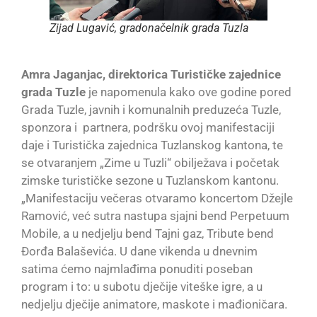
Zijad Lugavić, gradonačelnik grada Tuzla
Amra Jaganjac, direktorica Turističke zajednice
grada Tuzle
je napomenula kako ove godine pored
Grada Tuzle, javnih i komunalnih preduzeća Tuzle,
sponzora i partnera, podršku ovoj manifestaciji
daje i Turistička zajednica Tuzlanskog kantona, te
se otvaranjem „Zime u Tuzli“ obilježava i početak
zimske turističke sezone u Tuzlanskom kantonu.
„Manifestaciju večeras otvaramo koncertom Džejle
Ramović, već sutra nastupa sjajni bend Perpetuum
Mobile, a u nedjelju bend Tajni gaz, Tribute bend
Đorđa Balaševića. U dane vikenda u dnevnim
satima ćemo najmlađima ponuditi poseban
program i to: u subotu dječije viteške igre, a u
nedjelju dječije animatore, maskote i mađioničara.