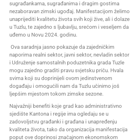
sugrađankama, sugrađanima i dragim gostima
nezaboravan zimski ugođaj. Manifestacijom želimo
unaprijediti kvalitetu života svih koji žive, ali i dolaze
u Tuzlu, te zajedno s ljubavlju, srećom i veseljem da
uđemo u Novu 2024. godinu.
Ova saradnja jasno pokazuje da zajedničkim
naporima realni sektor, javni sektor, nevladin sektor
i Udruženje samostalnih poduzetnika grada Tuzle
mogu zajedno graditi pravu svjetsku priču. Hvala
svima koji su doprinijeli ovom jedinstvenom
događaju i omogućili nam da Tuzlu učinimo još
ljepšim mjestom tokom zimske sezone.
Najvažniji benefiti koje grad kao administrativno
sjedište Kantona i regije ima ogledaju se u
zadovoljstvu građanki i građana i unapređenju
kvaliteta života, tako da organizacija manifestacija
poput ove doprinosi značajnom ekonomskom