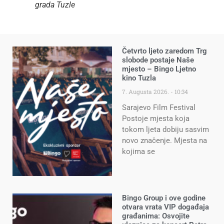
grada Tuzle
Četvrto ljeto zaredom Trg
slobode postaje Naše
mjesto – Bingo Ljetno
kino Tuzla
7. Augusta 2026.
10:34
Sarajevo Film Festival
Postoje mjesta koja
tokom ljeta dobiju sasvim
novo značenje. Mjesta na
kojima se
Bingo Group i ove godine
otvara vrata VIP događaja
građanima: Osvojite