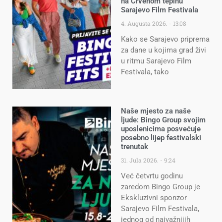
na Crvenom tepihu
Sarajevo Film Festivala
4. Augusta 2026.
13:08
Kako se Sarajevo priprema
za dane u kojima grad živi
u ritmu Sarajevo Film
Festivala, tako
Naše mjesto za naše
ljude: Bingo Group svojim
uposlenicima posvećuje
posebno lijep festivalski
trenutak
31. Jula 2026.
9:24
Već četvrtu godinu
zaredom Bingo Group je
Ekskluzivni sponzor
Sarajevo Film Festivala,
jednog od najvažnijih