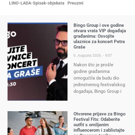
LINO-LADA-Spisak-objekata
Preuzmi
Bingo Group i ove godine
otvara vrata VIP događaja
građanima: Osvojite
ulaznice za koncert Petra
Graše
6. Augusta 2026.
9:07
Nakon što je prošle
godine građanima
omogućila da budu dio
jedinstvenog festivalskog
događaja, Bingo Group i
Otvorene prijave za Bingo
Festival Fits: Odaberite
outfit s omiljenim
influencerom i zablistajte