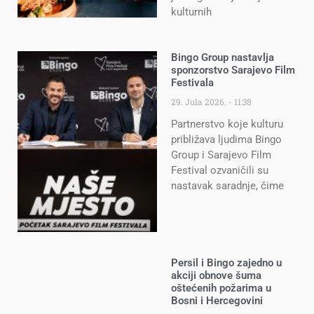
kulturnih
Bingo Group nastavlja
sponzorstvo Sarajevo Film
Festivala
29. Jula 2026.
11:38
Partnerstvo koje kulturu
približava ljudima Bingo
Group i Sarajevo Film
Festival ozvaničili su
nastavak saradnje, čime
Persil i Bingo zajedno u
akciji obnove šuma
oštećenih požarima u
Bosni i Hercegovini