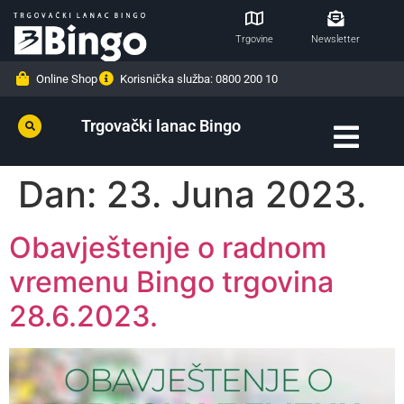
Trgovine
Newsletter
Online Shop
Korisnička služba: 0800 200 10
Trgovački lanac Bingo
Dan:
23. Juna 2023.
Obavještenje o radnom
vremenu Bingo trgovina
28.6.2023.