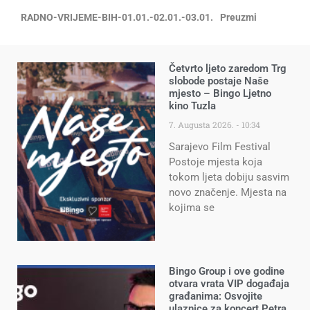
RADNO-VRIJEME-BIH-01.01.-02.01.-03.01.
Preuzmi
Četvrto ljeto zaredom Trg
slobode postaje Naše
mjesto – Bingo Ljetno
kino Tuzla
7. Augusta 2026.
10:34
Sarajevo Film Festival
Postoje mjesta koja
tokom ljeta dobiju sasvim
novo značenje. Mjesta na
kojima se
Bingo Group i ove godine
otvara vrata VIP događaja
građanima: Osvojite
ulaznice za koncert Petra