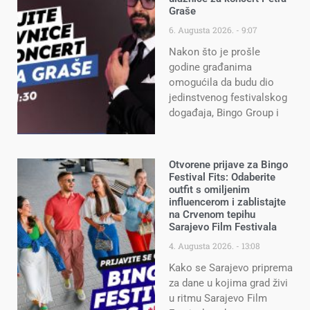
Graše
6. Augusta 2026.
9:07
Nakon što je prošle
godine građanima
omogućila da budu dio
jedinstvenog festivalskog
događaja, Bingo Group i
Otvorene prijave za Bingo
Festival Fits: Odaberite
outfit s omiljenim
influencerom i zablistajte
na Crvenom tepihu
Sarajevo Film Festivala
4. Augusta 2026.
13:08
Kako se Sarajevo priprema
za dane u kojima grad živi
u ritmu Sarajevo Film