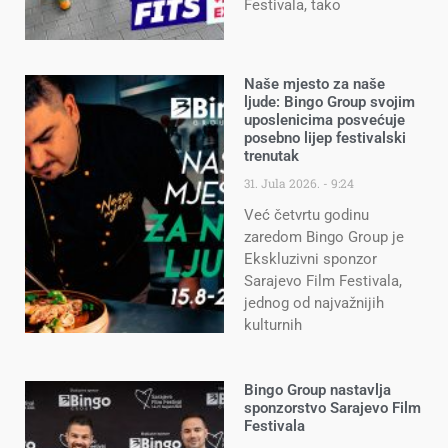
Festivala, tako
Naše mjesto za naše
ljude: Bingo Group svojim
uposlenicima posvećuje
posebno lijep festivalski
trenutak
31. Jula 2026.
9:24
Već četvrtu godinu
zaredom Bingo Group je
Ekskluzivni sponzor
Sarajevo Film Festivala,
jednog od najvažnijih
kulturnih
Bingo Group nastavlja
sponzorstvo Sarajevo Film
Festivala