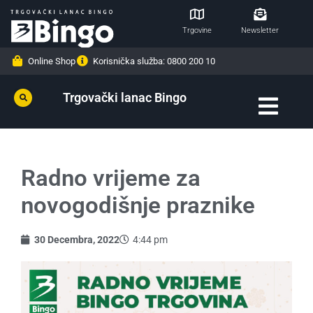
Trgovine
Newsletter
Online Shop
Korisnička služba: 0800 200 10
Trgovački lanac Bingo
Radno vrijeme za
novogodišnje praznike
30 Decembra, 2022
4:44 pm