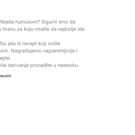
 Ribella humusom? Sigurni smo da
u hranu za koju mislite da najbolje ide
 jela ili recept koji volite
om. Nagrađujemo najzanimljivije i
cepte.
vila darivanja pronađite u nastavku.
reuzmi