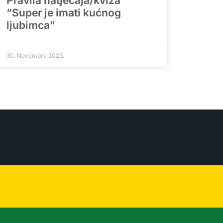
Pravila natječaja/kviza
“Super je imati kućnog
ljubimca”
30. Novembra 2023.