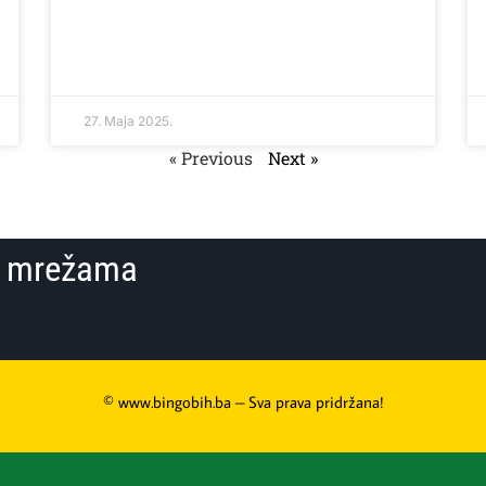
27. Maja 2025.
« Previous
Next »
im mrežama
© www.bingobih.ba – Sva prava pridržana!