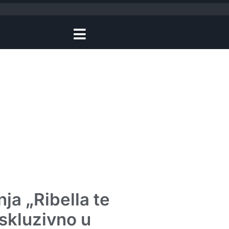
nja „Ribella te
skluzivno u