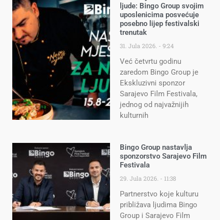
ljude: Bingo Group svojim
uposlenicima posvećuje
posebno lijep festivalski
trenutak
31. Jula 2026.
9:24
Već četvrtu godinu
zaredom Bingo Group je
Ekskluzivni sponzor
Sarajevo Film Festivala,
jednog od najvažnijih
kulturnih
Bingo Group nastavlja
sponzorstvo Sarajevo Film
Festivala
29. Jula 2026.
11:38
Partnerstvo koje kulturu
približava ljudima Bingo
Group i Sarajevo Film