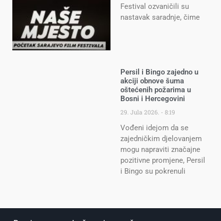
Festival ozvaničili su
nastavak saradnje, čime
Persil i Bingo zajedno u
akciji obnove šuma
oštećenih požarima u
Bosni i Hercegovini
29. Jula 2026.
8:19
Vođeni idejom da se
zajedničkim djelovanjem
mogu napraviti značajne
pozitivne promjene, Persil
i Bingo su pokrenuli