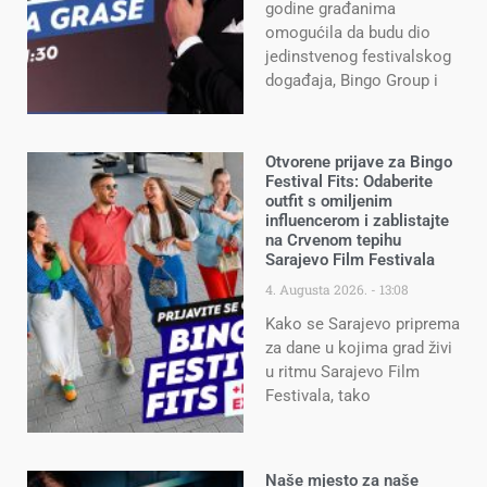
godine građanima
omogućila da budu dio
jedinstvenog festivalskog
događaja, Bingo Group i
Otvorene prijave za Bingo
Festival Fits: Odaberite
outfit s omiljenim
influencerom i zablistajte
na Crvenom tepihu
Sarajevo Film Festivala
4. Augusta 2026.
13:08
Kako se Sarajevo priprema
za dane u kojima grad živi
u ritmu Sarajevo Film
Festivala, tako
Naše mjesto za naše