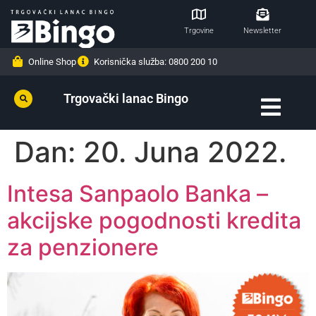
Trgovine
Newsletter
Online Shop
Korisnička služba: 0800 200 10
Trgovački lanac Bingo
Dan:
20. Juna 2022.
Intesa Sanpaolo Banka –
akcijske pogodnosti kredita
za penzionere