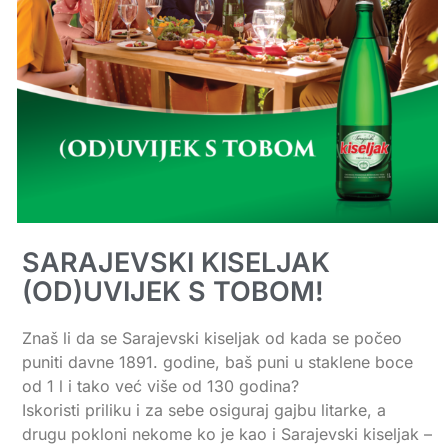
SARAJEVSKI KISELJAK
(OD)UVIJEK S TOBOM!
Znaš li da se Sarajevski kiseljak od kada se počeo
puniti davne 1891. godine, baš puni u staklene boce
od 1 l i tako već više od 130 godina?
Iskoristi priliku i za sebe osiguraj gajbu litarke, a
drugu pokloni nekome ko je kao i Sarajevski kiseljak –