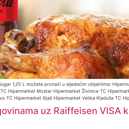
Sugar 1,25 L možete pronaći u sljedećim objektima: Hiperm
 TC Hipermarket Mostar Hipermarket Živinice TC Hipermar
o TC Hipermarket Ilijaš Hipermarket Velika Kladuša TC H
govinama uz Raiffeisen VISA kr