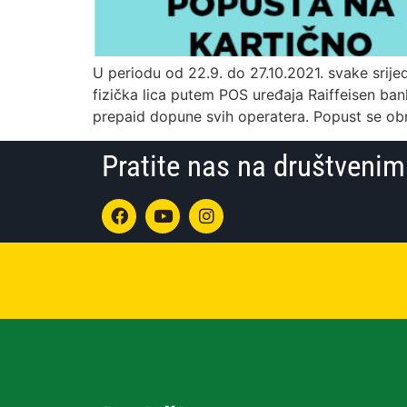
U periodu od 22.9. do 27.10.2021. svake srije
fizička lica putem POS uređaja Raiffeisen ba
prepaid dopune svih operatera. Popust se ob
Pratite nas na društven