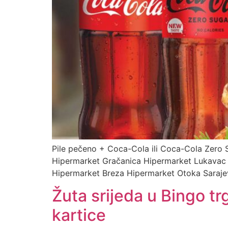
Pile pečeno + Coca-Cola ili Coca-Cola Zero 
Hipermarket Gračanica Hipermarket Lukavac
Hipermarket Breza Hipermarket Otoka Sarajev
Žuta srijeda u Bingo tr
kartice