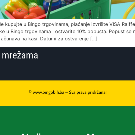
de kupujte u Bingo trgovinama, plaćanje izvršite VISA Raiff
nke u Bingo trgovinama i ostvarite 10% popusta. Popust se
računava na kasi. Datumi za ostvarenje […]
im mrežama
© www.bingobih.ba – Sva prava pridržana!