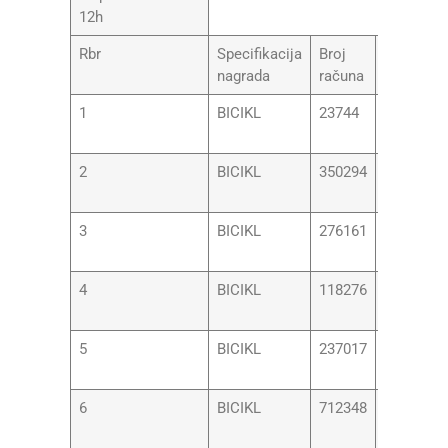
12h
Rbr
Specifikacija
Broj
Ime i pre
nagrada
računa
1
BICIKL
23744
NIKOLIN
ANIČIĆ
2
BICIKL
350294
MIRIJAN
MAKSIM
3
BICIKL
276161
NEVENA
BOGUN
4
BICIKL
118276
ALEKSA
SAMARD
5
BICIKL
237017
MIRA KO
6
BICIKL
712348
DUŠKA Đ