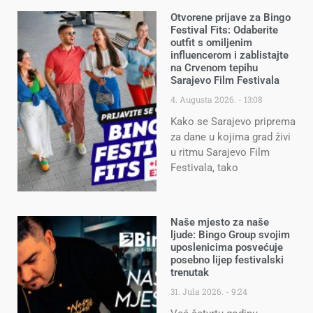
Otvorene prijave za Bingo
Festival Fits: Odaberite
outfit s omiljenim
influencerom i zablistajte
na Crvenom tepihu
Sarajevo Film Festivala
4. Augusta 2026.
13:08
Kako se Sarajevo priprema
za dane u kojima grad živi
u ritmu Sarajevo Film
Festivala, tako
Naše mjesto za naše
ljude: Bingo Group svojim
uposlenicima posvećuje
posebno lijep festivalski
trenutak
31. Jula 2026.
9:24