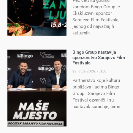
Već četvrtu godinu
zaredom Bingo Group je
Ekskluzivni sponzor
Sarajevo Film Festivala,
jednog od najvažnijih
kulturnih
Bingo Group nastavlja
sponzorstvo Sarajevo Film
Festivala
29. Jula 2026.
11:38
Partnerstvo koje kulturu
približava ljudima Bingo
Group i Sarajevo Film
Festival ozvaničili su
nastavak saradnje, čime