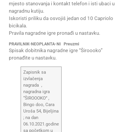
mjesto stanovanja i kontakt telefon i isti ubaci u
nagradnu kutiju.
Iskoristi priliku da osvojiš jedan od 10 Capriolo
bicikala.
Pravila nagradne igre pronađi u nastavku.
PRAVILNIK-NEOPLANTA-NI
Preuzmi
Spisak dobitnika nagradne igre “Široooko”
pronađite u nastavku.
Zapisnik sa
izvlačenja
nagrada ,
nagradna igra
“ŠIROOOKO” ,
Bingo doo, Cara
Uroša 54, Bijeljina
; na dan
06.10.2021.godine
sa početkom u