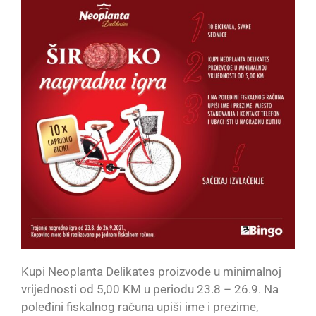
Kupi Neoplanta Delikates proizvode u minimalnoj
vrijednosti od 5,00 KM u periodu 23.8 – 26.9. Na
poleđini fiskalnog računa upiši ime i prezime,