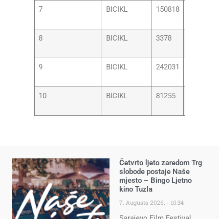
7
BICIKL
150818
JELENA
BAŠIĆ
8
BICIKL
3378
MILICA
MIJANOV
9
BICIKL
242031
IVANA
LOVRIĆ
10
BICIKL
81255
LJILJAN
LUKIĆ
Četvrto ljeto zaredom Trg
slobode postaje Naše
mjesto – Bingo Ljetno
kino Tuzla
7. Augusta 2026.
10:34
Sarajevo Film Festival