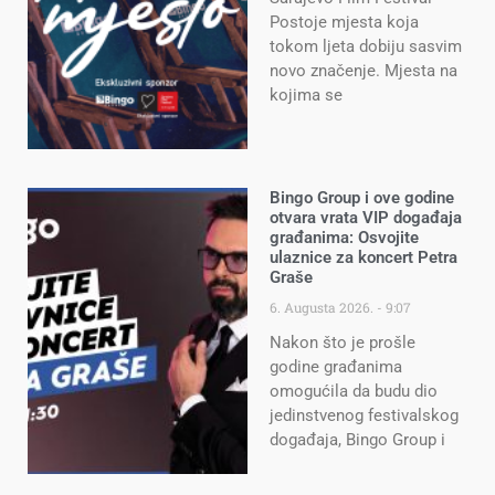
Postoje mjesta koja
tokom ljeta dobiju sasvim
novo značenje. Mjesta na
kojima se
Bingo Group i ove godine
otvara vrata VIP događaja
građanima: Osvojite
ulaznice za koncert Petra
Graše
6. Augusta 2026.
9:07
Nakon što je prošle
godine građanima
omogućila da budu dio
jedinstvenog festivalskog
događaja, Bingo Group i