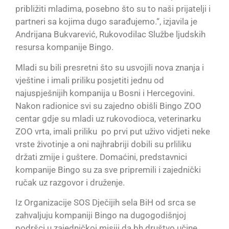
približiti mladima, posebno što su to naši prijatelji i
partneri sa kojima dugo sarađujemo.“, izjavila je
Andrijana Bukvarević, Rukovodilac Službe ljudskih
resursa kompanije Bingo.
Mladi su bili presretni što su usvojili nova znanja i
vještine i imali priliku posjetiti jednu od
najuspješnijih kompanija u Bosni i Hercegovini.
Nakon radionice svi su zajedno obišli Bingo ZOO
centar gdje su mladi uz rukovodioca, veterinarku
ZOO vrta, imali priliku po prvi put uživo vidjeti neke
vrste životinje a oni najhrabriji dobili su prliliku
držati zmije i guštere. Domaćini, predstavnici
kompanije Bingo su za sve pripremili i zajednički
ručak uz razgovor i druženje.
Iz Organizacije SOS Dječijih sela BiH od srca se
zahvaljuju kompaniji Bingo na dugogodišnjoj
podršci u zajedničkoj misiji da bh društvo učine