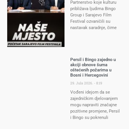
Partnerstvo koje kulturu
približava ljudima Bingo
Group i Sarajevo Film
Festival ozvaničili su
nastavak saradnje, čime
Persil i Bingo zajedno u
akciji obnove šuma
oštećenih požarima u
Bosni i Hercegovini
29. Jula 2026.
8:19
Vođeni idejom da se
zajedničkim djelovanjem
mogu napraviti značajne
pozitivne promjene, Persil
i Bingo su pokrenuli