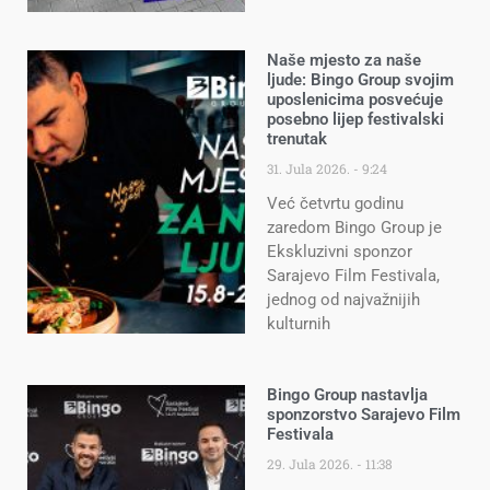
Naše mjesto za naše
ljude: Bingo Group svojim
uposlenicima posvećuje
posebno lijep festivalski
trenutak
31. Jula 2026.
9:24
Već četvrtu godinu
zaredom Bingo Group je
Ekskluzivni sponzor
Sarajevo Film Festivala,
jednog od najvažnijih
kulturnih
Bingo Group nastavlja
sponzorstvo Sarajevo Film
Festivala
29. Jula 2026.
11:38