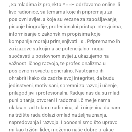
„Sa mladima iz projekta YEEP održavamo online ili
live radionice, sa temama koje ih pripremaju za
poslovni svijet, a koje su vezane za zapošljavanje,
pisanje biografije, profesionalni pristup intervjuima,
informisanje o zakonskim propisima koje
kompanije moraju primjenjivati i sl. Pripremamo ih
za izazove sa kojima se potencijalno mogu
suočavati u poslovnom svijetu, ukazujemo na
važnost ličnog razvoja, te profesionalizma u
poslovnom svijetu generalno. Nastojimo ih
ohrabriti kako da zadrže svoj integritet, da budu
jedinstveni, motivisani, spremni za razvoj i učenje,
prilagodljivi i profesionalni. Raduje nas da su mladi
puni pitanja, otvoreni i radoznali, čime je nama
olakšan rad tokom radionica, ali i činjenica da nam
na tržište rada dolazi omladina željna znanja,
napredovanja i razvoja. I ponosni smo što upravo
mi kao tržišni lider, možemo naše dobre prakse