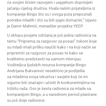
će svojim ličnim razvojem i uspjehom doprinijeti
jačanju cijelog društva. Hvala našim prijateljima iz
kompanije Bingo što su i ovoga puta prepoznali
potrebe mladih i što su bili sjajni domaćini.” Izjavio
je Damir Mahmić, menadžer projekta YEEP.
U sklopu posjete održana je još jedna radionica na
temu “Priprema za razgovor za posao” tokom koje
su mladi imali priliku naučiti kako i na koji način se
pripremiti za razgovor za posao te kako se
kvalitetno predstaviti na samom intervjuu.
Voditeljica ljudskih resursa kompanije Bingo
Andrijana Bukvarević nesebično je podijelila
sa mladima svoja iskustva i savjete koji će im
sigurno biti značajni i učiniti ih konkurentnijima na
tržištu rada. Ovo je šesta radionica za mlade sa
kompanijom Bingo, a u narednom period planirane
su još dvije radionice.