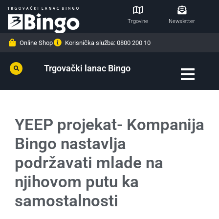
Trgovine
Newsletter
Online Shop
Korisnička služba: 0800 200 10
Trgovački lanac Bingo
YEEP projekat- Kompanija
Bingo nastavlja
podržavati mlade na
njihovom putu ka
samostalnosti