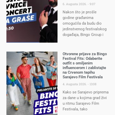
6. Augusta 2026.
9:07
Nakon što je prošle
godine građanima
omogućila da budu dio
jedinstvenog festivalskog
događaja, Bingo Group i
Otvorene prijave za Bingo
Festival Fits: Odaberite
outfit s omiljenim
influencerom i zablistajte
na Crvenom tepihu
Sarajevo Film Festivala
4. Augusta 2026.
13:08
Kako se Sarajevo priprema
za dane u kojima grad živi
u ritmu Sarajevo Film
Festivala, tako