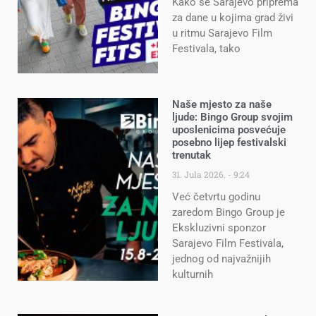
Kako se Sarajevo priprema
za dane u kojima grad živi
u ritmu Sarajevo Film
Festivala, tako
Naše mjesto za naše
ljude: Bingo Group svojim
uposlenicima posvećuje
posebno lijep festivalski
trenutak
31. Jula 2026.
9:24
Već četvrtu godinu
zaredom Bingo Group je
Ekskluzivni sponzor
Sarajevo Film Festivala,
jednog od najvažnijih
kulturnih