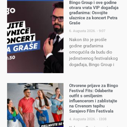
Bingo Group i ove godine
otvara vrata VIP događaja
građanima: Osvojite
ulaznice za koncert Petra
Graše
6. Augusta 2026.
9:07
Nakon što je prošle
godine građanima
omogućila da budu dio
jedinstvenog festivalskog
događaja, Bingo Group i
Otvorene prijave za Bingo
Festival Fits: Odaberite
outfit s omiljenim
influencerom i zablistajte
na Crvenom tepihu
Sarajevo Film Festivala
4. Augusta 2026.
13:08