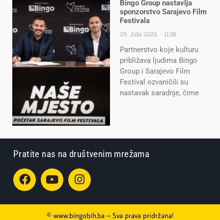
Bingo Group nastavlja
sponzorstvo Sarajevo Film
Festivala
29. Jula 2026.
11:38
Partnerstvo koje kulturu
približava ljudima Bingo
Group i Sarajevo Film
Festival ozvaničili su
nastavak saradnje, čime
Pratite nas na društvenim mrežama
© www.bingobih.ba – Sva prava pridržana!