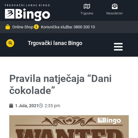
Trgovine
Newsletter
Online Shop
Korisnička služba: 0800 200 10
Trgovački lanac Bingo
Pravila natječaja “Dani
čokolade”
1 Jula, 2021
2:35 pm