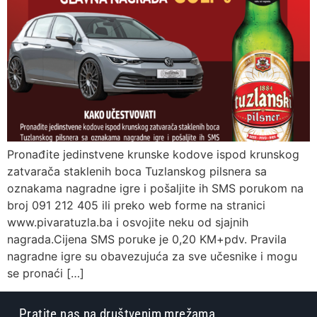
Pronađite jedinstvene krunske kodove ispod krunskog
zatvarača staklenih boca Tuzlanskog pilsnera sa
oznakama nagradne igre i pošaljite ih SMS porukom na
broj 091 212 405 ili preko web forme na stranici
www.pivaratuzla.ba i osvojite neku od sjajnih
nagrada.Cijena SMS poruke je 0,20 KM+pdv. Pravila
nagradne igre su obavezujuća za sve učesnike i mogu
se pronaći […]
Pratite nas na društvenim mrežama