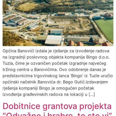
Općina Banovići izdala je rješenje za izvođenje radova
na izgradnji poslovnog objekta kompanije Bingo d.o.o.
Tuzla, čime je ozvaničen početak izgradnje najvećeg
tržnog centra u Banovićima. Ovo odobrenje danas je
predstavnicima trgovinskog lanca ‘Bingo’ iz Tuzle uručio
općinski načelnik Banovića dr. Bego Gutić.Izdavanjem
rješenja kompaniji Bingo je omogućen početak
izvođenja građevinskih radova na lokaciji u […]
Dobitnice grantova projekta
“Odvažne i hrabre, to ste vi”